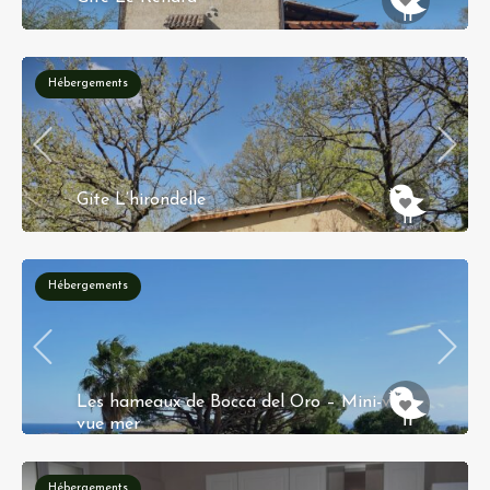
Chemin d'Anglade, Aux Martis, Paulhiac,
Villeneuve-sur-Lot, Lot-et-Garonne, Nieuw-
Aquitanië, Metropolitaans Frankrijk, 47150,
Frankrijk
Hébergements
Gite L’hirondelle
Chemin d'Anglade, Aux Martis, Paulhiac,
Villeneuve-sur-Lot, Lot-et-Garonne, Nieuw-
Aquitanië, Metropolitaans Frankrijk, 47150,
Frankrijk
Hébergements
Les hameaux de Bocca del Oro – Mini-villa
vue mer
Les Hameaux de Bocca del Oro, Route de
Palombaggia, Porto-Vecchio, France
Hébergements