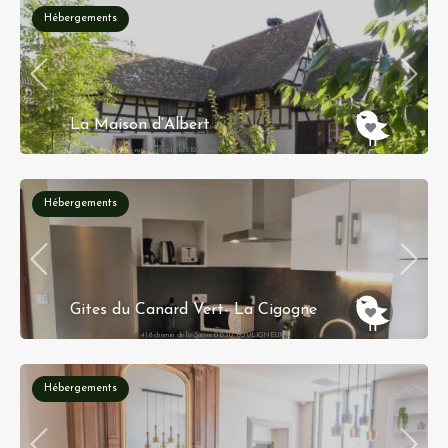
7 Route des Ebeteux, 88230 Fraize
Hébergements
La Maison d’Albert
5 rue Principale 67310 Rangen, Alsace
Hébergements
Gites du Canard Vert- La Cigogne
418 chemin de la Suisse 01330 BOULIGNEUX
Hébergements