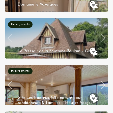
Domaine le Vaxergues
1 Rue des Lauriers, 12400 Saint-Affrique,
Occitanie
Hébergements
Le Pressoir de la Fontaine Poulain – Gîte
Chemin de la Fontaine Poulain 14130
COQUAINVILLIERS
Hébergements
Gite Les Ebeteux, Gîte nature pour
randonneurs & familles – Hautes Vosges,
700m d’altitude