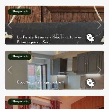
Hébergements
La Petite Réserve – Séjour nature en
Bourgogne du Sud
42 rue des Bords de Loire 71140 Saint Aubin sur
Loire
Hébergements
Ecogîte La Vélogirouette
1 Route de Bully 14320 FEUGUEROLLES-
BULLY
Hébergements