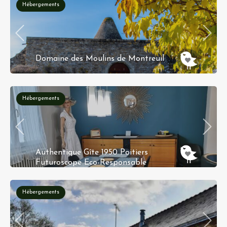
Hébergements
Domaine des Moulins de Montreuil
D 175, Le Clos du Bourg, Les Carousseaux,
Montreuil-Bellay, Saumur, Maine-et-Loire, Pays
de la Loire, France métropolitaine, 49260, France
Hébergements
Authentique Gîte 1950 Poitiers
Futuroscope Eco-Responsable
10 rue de la Martinique 86000 Poitiers
Hébergements