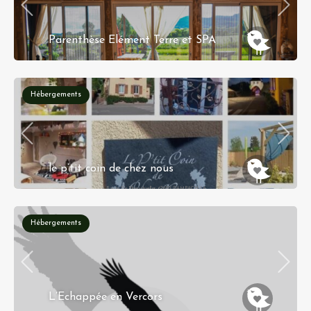
Parenthèse Elément Terre et SPA
Wattwiller
Réservation instantanée
Hébergements
le p’tit coin de chez nous
4 Route De Blienschwiller 67650 DAMBACH LA
VILLE
Hébergements
L’Echappée en Vercors