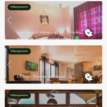
Hébergements
Gite Terre d’Hélène – 42 m², 3 étoiles,
proche de Strasbourg au calme !
25 Les Prairies 67370 Berstett
Hébergements
Réservation instantanée
L’Ôlive – Blanche de Payzac
693 chemin de Chazalet 07230 Payzac
Hébergements