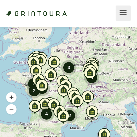
3
3
2
2
2
2
4
2