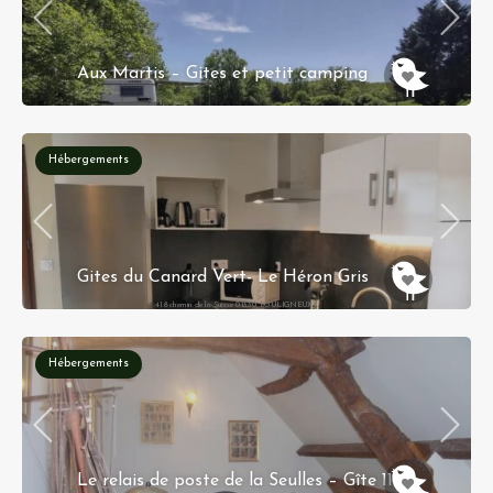
Aux Martis – Gites et petit camping
Chemin d'Anglade, Aux Martis, Paulhiac,
Villeneuve-sur-Lot, Lot-et-Garonne, Nieuw-
Aquitanië, Metropolitaans Frankrijk, 47150,
Frankrijk
Hébergements
Gites du Canard Vert- Le Héron Gris
418 chemin de la Suisse 01330 BOULIGNEUX
Hébergements
Le relais de poste de la Seulles – Gîte 11