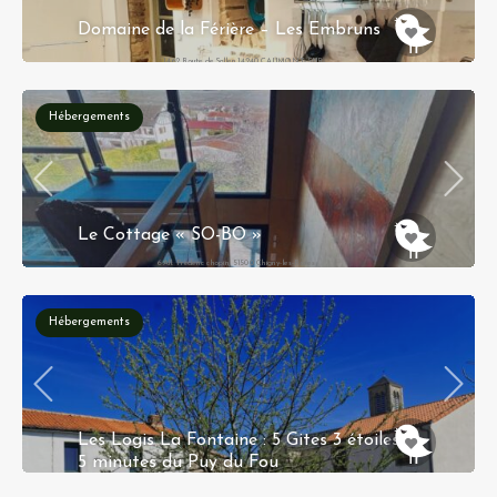
Domaine de la Férière – Les Embruns
1462 Route de Sallen 14240 CAUMONT-SUR-
AURE
Hébergements
Le Cottage « SO-BO »
6 All. Frederic chopin, 51500 Chigny-les-Roses
Hébergements
Les Logis La Fontaine : 5 Gites 3 étoiles à
5 minutes du Puy du Fou
1 et 2 Impasse de la Fontaine 85590 Saint Malo