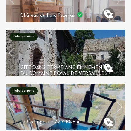
Château du Parc Pézenas
Pézenas
Hébergements
GITE DANS FERME ANCIENNEMENT
DU DOMAINE ROYAL DE VERSAILLES
Ferme des Moulineaux, 78870 Bailly
Hébergements
Réservation instantanée
Le Cottage « FIZZY-POP »
6 All. Frederic chopin, 51500 Chigny-les-Roses