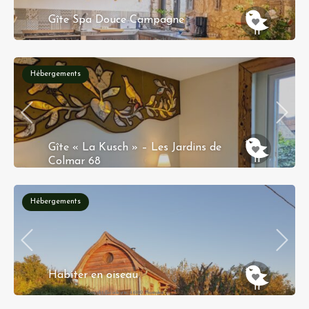
Gîte Spa Douce Campagne
1569 route des Vignes Lieu-dit Biarette, 24440
Nojals-et-Clotte
Hébergements
Gîte « La Kusch » – Les Jardins de
Colmar 68
35 rue principale 68420 Herrlisheim-Près-Colmar
Hébergements
Habiter en oiseau
Lieu-dit Escudeyrie, 46100 Planioles