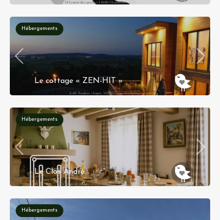
515 route des grottes 38680 Choranche
Hébergements
Le cottage « ZEN-HIT »
6 All. Frederic chopin, 51500 Chigny-les-Roses
Hébergements
Le Clos André
24 route de Muides 41220 Thoury
Hébergements