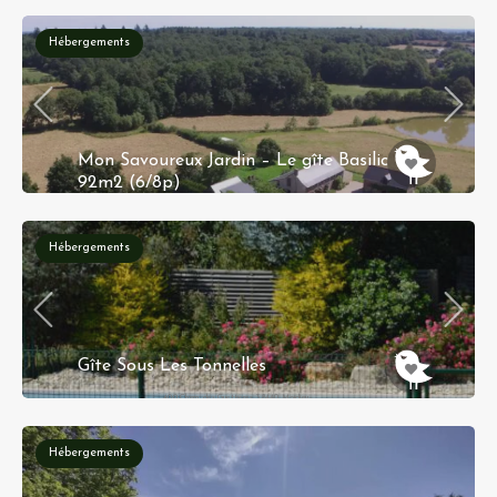
Hébergements
Mon Savoureux Jardin – Le gîte Basilic –
92m2 (6/8p)
La Molière 49440 Challain-la-Potherie
Hébergements
Gîte Sous Les Tonnelles
400 Chem. des Guettières, 38440 Moidieu-
Détourbe
Hébergements