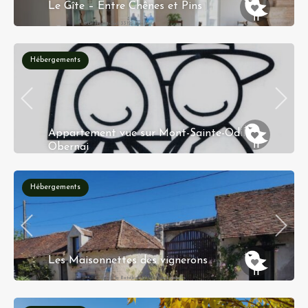
Le Gîte – Entre Chênes et Pins
6 Le Frayot-Sud, 33125 Hostens
Hébergements
Appartement vue sur Mont-Sainte-Odile
Obernai
8A rue du Maréchal Koenig 67210 OBERNAI
Hébergements
Les Maisonnettes des vignerons
4, Rue de la Batellerie 37500 Saint-Louans