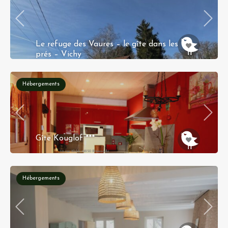
Le refuge des Vaures – le gîte dans les
prés – Vichy
30 chemin des Vaures 03700 Bellerive-sur-Allier
Hébergements
Réservation instantanée
Gîte Kouglof ***
19, rue Klobb 68150 Ribeauvillé
Hébergements