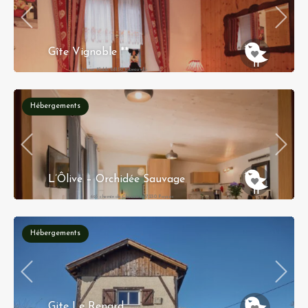
Gîte Vignoble **
19, rue Klobb 68150 Ribeauvillé
Hébergements
L’Ôlive – Orchidée Sauvage
693 chemin de Chazalet 07230 Payzac
Hébergements
Gite Le Renard