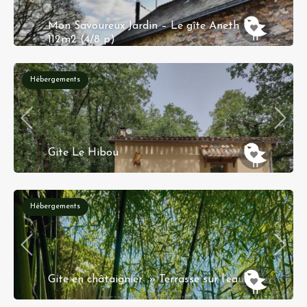
Mon Savoureux Jardin – Le gîte Aneth –
112m2 (4/8 p)
La Molière 49440 Challain-la-Potherie
Hébergements
Gite Le Hibou
Chemin d'Anglade, Aux Martis, Paulhiac,
Villeneuve-sur-Lot, Lot-et-Garonne, Nieuw-
Aquitanië, Metropolitaans Frankrijk, 47150,
Frankrijk
Hébergements
Réservation instantanée
Gite en châtaignier » Terrasse sur l’eau »
Ancien couvent de Faye 58160 Sauvigny les bois