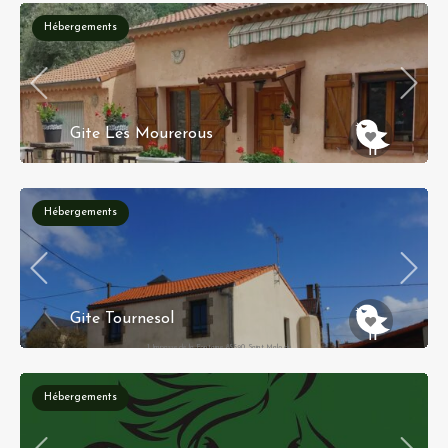
du Bois
Hébergements
Gite Les Mourerous
Breil-sur-Roya, Nice, Alpes-Maritimes, Provence-
Alpes-Côte d'Azur, France métropolitaine,
06540, France
Hébergements
Gite Tournesol
1 Impasse de la Fontaine 85590 Saint Malo du
Bois
Hébergements