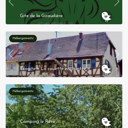
Gite de la Giraudière
La Giraudière, 53210 Soulgé-sur-Ouette
Hébergements
Ecogite « La couette enchantée »
21 Rue Principale 68230 Zimmerbach
Hébergements
Camping le Rêve