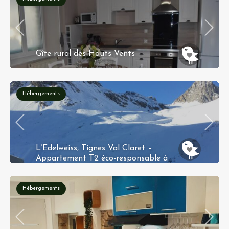
Gîte rural des Hauts Vents
Lieu-dit Les Hauts Vents Roullours Roullours
14500 VIRE NORMANDIE
Hébergements
L’Edelweiss, Tignes Val Claret –
Appartement T2 éco-responsable à
Tignes Val Claret
287 Rue du Val Claret 73320 Tignes
Hébergements