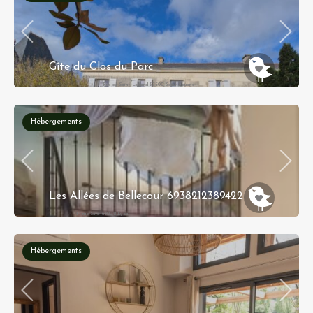
Gîte du Clos du Parc
4, Rue de Saint-Louand 37500 Saint-Louans
Hébergements
Les Allées de Bellecour 6938212389422
44 rue Sala 69002 Lyon
Hébergements