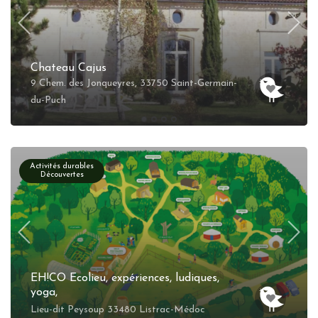
Chateau Cajus
9 Chem. des Jonqueyres, 33750 Saint-Germain-
du-Puch
Activités durables
Découvertes
EH!CO Ecolieu, expériences, ludiques,
yoga,
Lieu-dit Peysoup 33480 Listrac-Médoc