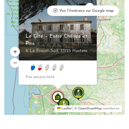
×
Mettre à jour
Voir l'itinéraire sur Google map
Le Gîte – Entre Chênes et
Pins
6 Le Frayot-Sud, 33125 Hostens
Pas encore noté
Leaflet
|
©
OpenStreetMap
contributors