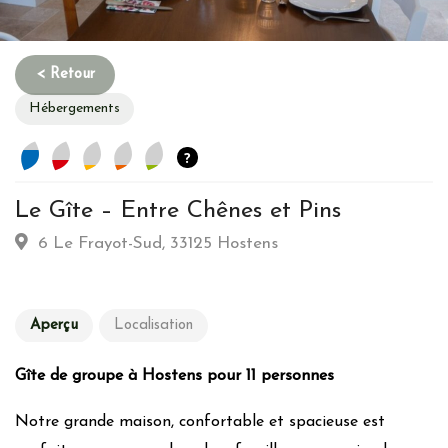
Hébergements
?
Le Gîte – Entre Chênes et Pins
Habitation
6 Le Frayot-Sud, 33125 Hostens
Type d’hebergement :
Traditionnelle: Colombages - Pierre
de taille - Toit de chaume
Aperçu
Localisation
Commune :
Lieu-dit
Emplacement :
Nature(parc
Gîte de groupe à Hostens pour 11 personnes
régional/national/Natura2000)
Notre grande maison, confortable et spacieuse est
Energie