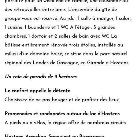
parfaite pour un week-end en famille, une cousinade ou
Puit de lumière
des retrouvailles entre amis. L’ensemble du gîte de
Jardin à impact environnemental positif
groupe vous est réservé. Au rdc : 1 salle à manger, 1 salon,
Chauffage :
Fuel / électricité
1 cuisine, 1 buanderie et 1 WC A l’étage : 3 grandes
Isolation :
Norme RT 2005 Isolation basique
chambres, 1 dortoir et 2 salles de bain avec WC La
bâtisse entièrement rénovée trois étoiles, installée au
Gestion quotidienne
milieu d’un domaine boisé, se situe dans le parc naturel
Produits locaux
régional des Landes de Gascogne, en Gironde à Hostens.
Gestion des déchets
Un coin de paradis de 3 hectares
Tri papier
Le confort appelle la détente
Verre
Choisissez de ne pas bouger et de profiter des lieux.
Métaux
Plastiques
Promenades et randonnées autour du lac d’Hostens
A pieds ou à vélos, la région offre de nombreux circuits.
Action pour la faune et la flore