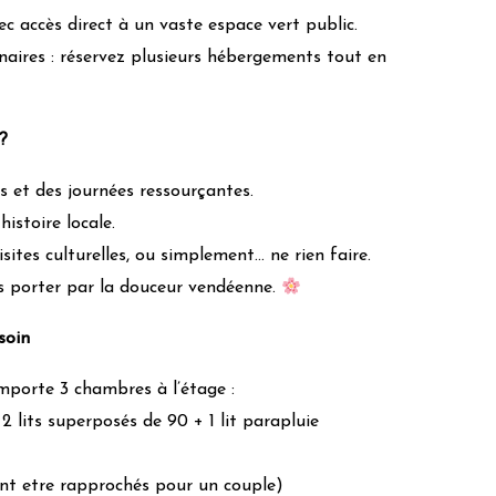
 accès direct à un vaste espace vert public.
naires : réservez plusieurs hébergements tout en
?
la flore
es et des journées ressourçantes.
tisanat et des associations locales
istoire locale.
sites culturelles, ou simplement… ne rien faire.
us porter par la douceur vendéenne.
nction des déclarations des propriétaires et modérées par l’équipe
 retours des visiteurs
soin
x
porte 3 chambres à l’étage :
2 lits superposés de 90 + 1 lit parapluie
ent etre rapprochés pour un couple)