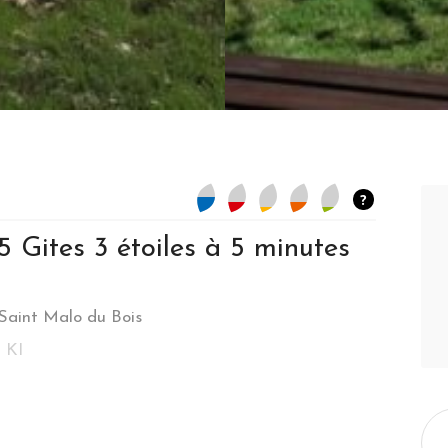
?
5 Gites 3 étoiles à 5 minutes
Saint Malo du Bois
bages - Pierre de taille - Toit de chaume
 KI