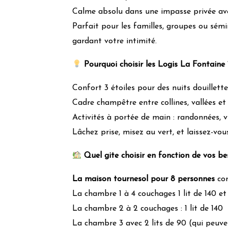
Métaux
Calme absolu dans une impasse privée avec
Plastiques
Parfait pour les familles, groupes ou sémi
Poubelle à tri sélectif
gardant votre intimité.
Compost-LombriCompostage-Digesteur
Pourquoi choisir les Logis La Fontaine 
Action pour la faune et 
Confort 3 étoiles pour des nuits douillett
Valorisation des producteurs locaux, de l’ar
Cadre champêtre entre collines, vallées et h
Valorisation du patrimoine local et culturel
Activités à portée de main : randonnées, vi
Lâchez prise, misez au vert, et laissez-vo
Les notes (niveaux des feuilles) sont calculées en fo
de Grintoura en prenant en compte, entre autres, les
Quel gite choisir en fonction de vos be
La maison tournesol pour 8 personnes
com
La chambre 1 à 4 couchages 1 lit de 140 et 
La chambre 2 à 2 couchages : 1 lit de 140
La chambre 3 avec 2 lits de 90 (qui peuv