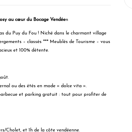
cosy au cœur du Bocage Vendée
n
/led
as du Puy du Fou ! Niché dans le charmant village
ergements – classés *** Meublés de Tourisme – vous
acieux et 100% détente.
oût.
ernal ou des étés en mode « dolce vita ».
barbecue et parking gratuit : tout pour profiter de
s/Cholet, et 1h de la côte vendéenne.