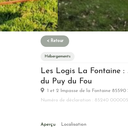
Hébergements
Les Logis La Fontaine : 
Habitation
du Puy du Fou
1 et 2 Impasse de la Fontaine 85590 
Type d’hebergement :
Traditionnelle: Colom
Commune :
Village
Numéro de déclaration : 85240 000005
Emplacement :
Campagne
Energie
Aperçu
Localisation