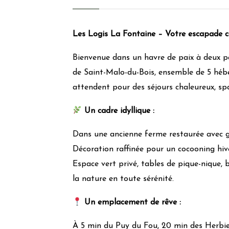
Puit de lumière
Effet de masse
Les Logis La Fontaine – Votre escapade 
Matériaux de construction locaux
Utilisation de lampes à économie d’énergie
Bienvenue dans un havre de paix à deux p
Chauffage :
Gaz-bois-Clim réversible
de Saint-Malo-du-Bois, ensemble de 5 héb
Isolation :
Norme RT 2012 ou BBC
attendent pour des séjours chaleureux, sp
Gestion quotidienne
Un cadre idyllique :
Utilisation produits bio
Dans une ancienne ferme restaurée avec g
Système de prêt/location de vélo
Décoration raffinée pour un cocooning hiv
Produits d’hygiène éco-responsables
Douchette/Mousseur d’économie d’eau
Espace vert privé, tables de pique-nique, 
la nature en toute sérénité.
Gestion des déchets
Un emplacement de rêve :
Tri papier
Verre
À 5 min du Puy du Fou, 20 min des Herbier