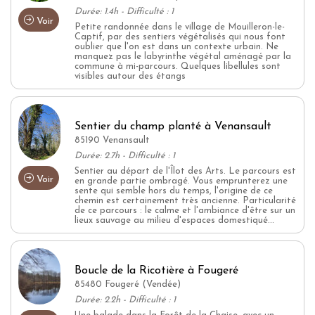
Durée: 1.4h - Difficulté : 1
Voir
Petite randonnée dans le village de Mouilleron-le-
Captif, par des sentiers végétalisés qui nous font
oublier que l'on est dans un contexte urbain. Ne
manquez pas le labyrinthe végétal aménagé par la
commune à mi-parcours. Quelques libellules sont
visibles autour des étangs
Sentier du champ planté à Venansault
85190 Venansault
Durée: 2.7h - Difficulté : 1
Sentier au départ de l'Îlot des Arts. Le parcours est
Voir
en grande partie ombragé. Vous emprunterez une
sente qui semble hors du temps, l'origine de ce
chemin est certainement très ancienne. Particularité
de ce parcours : le calme et l'ambiance d'être sur un
lieux sauvage au milieu d'espaces domestiqué...
Boucle de la Ricotière à Fougeré
85480 Fougeré (Vendée)
Durée: 2.2h - Difficulté : 1