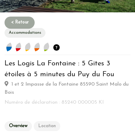
Accommodations
?
Les Logis La Fontaine : 5 Gites 3
Habitation
étoiles à 5 minutes du Puy du Fou
1 et 2 Impasse de la Fontaine 85590 Saint Malo du
Type d’hebergement :
Traditionnelle: Colombages - Pierre
Bois
de taille - Toit de chaume
Commune :
Village
Numéro de déclaration : 85240 000005 KI
Emplacement :
Campagne
Energy
Overview
Location