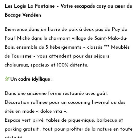
Puit de lumière
Les Logis La Fontaine – Votre escapade cosy au cœur du
Effet de masse
Bocage Vendée
n
Matériaux de construction locaux
Utilisation de lampes à économie d’énergie/led
Bienvenue dans un havre de paix à deux pas du Puy du
Chauffage :
Gaz-bois-Clim réversible
Fou ! Niché dans le charmant village de Saint-Malo-du-
Isolation :
Norme RT 2012 ou BBC
Bois, ensemble de 5 hébergements – classés *** Meublés
Daily management
de Tourisme – vous attendent pour des séjours
chaleureux, spacieux et 100% détente.
Utilisation produits bio
Système de prêt/location de vélo
Un cadre idyllique :
Produits d’hygiène éco-responsables
Dans une ancienne ferme restaurée avec goût.
Douchette/Mousseur d’économie d’eau
Décoration raffinée pour un cocooning hivernal ou des
Waste management
étés en mode « dolce vita ».
Espace vert privé, tables de pique-nique, barbecue et
Tri papier
parking gratuit : tout pour profiter de la nature en toute
Verre