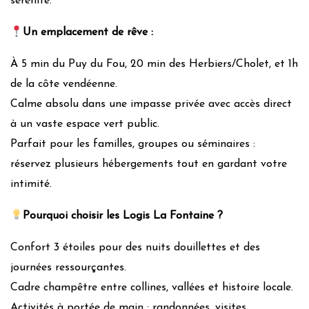
sérénité.
Métaux
Plastiques
Un emplacement de rêve :
Poubelle à tri sélectif
Compost-LombriCompostage-Digesteur
À 5 min du Puy du Fou, 20 min des Herbiers/Cholet, et 1h
de la côte vendéenne.
Action for fauna and flora
Calme absolu dans une impasse privée avec accès direct
Valorisation des producteurs locaux, de l’artisanat et des
à un vaste espace vert public.
associations locales
Parfait pour les familles, groupes ou séminaires :
Valorisation du patrimoine local et culturel
réservez plusieurs hébergements tout en gardant votre
intimité.
Les notes (niveaux des feuilles) sont calculées en fonction des
déclarations des propriétaires et modérées par l’équipe de Grintoura
Pourquoi choisir les Logis La Fontaine ?
en prenant en compte, entre autres, les retours des visiteurs
x
Confort 3 étoiles pour des nuits douillettes et des
journées ressourçantes.
Cadre champêtre entre collines, vallées et histoire locale.
Activités à portée de main : randonnées, visites