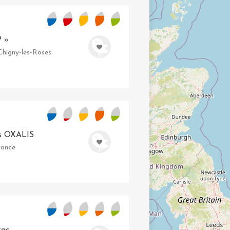
P »
 Chigny-les-Roses
s OXALIS
rance
zac