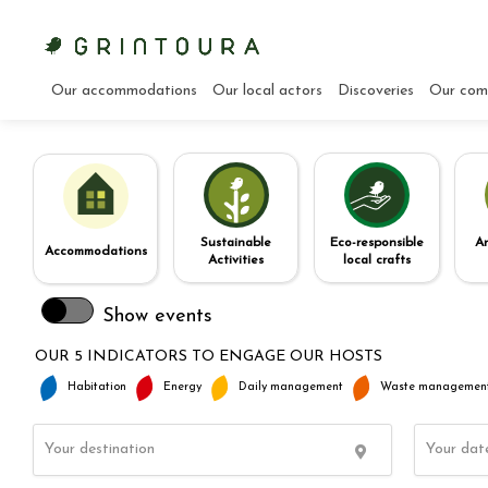
Our accommodations
Our local actors
Discoveries
Our com
Sustainable
Eco-responsible
Ar
Accommodations
Activities
local crafts
Show events
OUR 5 INDICATORS TO ENGAGE OUR HOSTS
Habitation
Energy
Daily management
Waste managemen