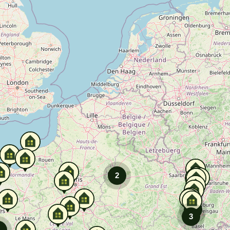
2
3
3
2