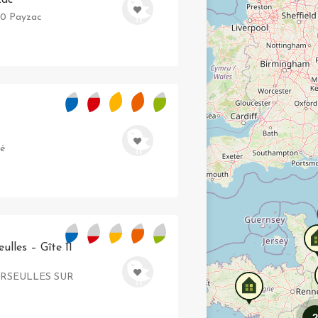
30 Payzac
lé
ulles – Gîte 11
COURSEULLES SUR