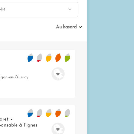
ire
Au hasard
igan-en-Quercy
laret –
onsable à Tignes