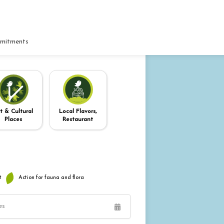
mitments
t & Cultural
Local Flavors,
Places
Restaurant
t
Action for fauna and flora