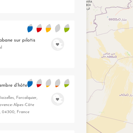
abane sur pilotis
ol
ambre d’hôte
ozelles, Forcalquier,
ovence-Alpes-Côte
e, 04300, France