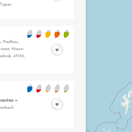
Tignes
, Paulhiac,
aronne, Nieuw-
nkrijk, 47150,
hantée »
merbach