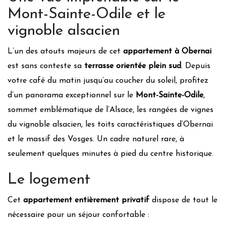
Mont-Sainte-Odile et le
Utilisation d’appareils A+++
Déplacements préférentiels à pieds ou à vélo
vignoble alsacien
Système de prêt/location de vélo
L’un des atouts majeurs de cet
appartement à Obernai
Navette entre la gare et l’hébergement
Informations relatives aux moyens de transports publics
est sans conteste sa
terrasse orientée plein sud
. Depuis
Hébergement accessible sans voiture
votre café du matin jusqu’au coucher du soleil, profitez
Boite à livres
d’un panorama exceptionnel sur le
Mont-Sainte-Odile
,
Gestion de la pollution lumineuse
sommet emblématique de l’Alsace, les rangées de vignes
Produits d’hygiène éco-responsables
du vignoble alsacien, les toits caractéristiques d’Obernai
Douchette/Mousseur d’économie d’eau
et le massif des Vosges. Un cadre naturel rare, à
Linge maison éco-responsable
seulement quelques minutes à pied du centre historique.
Literie éco-responsable
Peinture/revêtement muraux/sols labellisés bio
Le logement
Mobilier durable/local
Cet
appartement entièrement privatif
dispose de tout le
Waste management
nécessaire pour un séjour confortable :