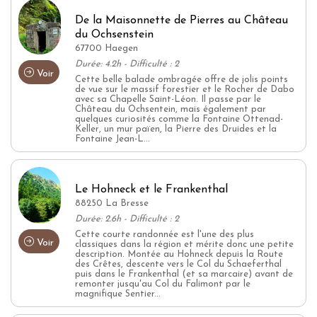
De la Maisonnette de Pierres au Château
du Ochsenstein
67700 Haegen
Durée: 4.2h - Difficulté : 2
Voir
Cette belle balade ombragée offre de jolis points
de vue sur le massif forestier et le Rocher de Dabo
avec sa Chapelle Saint-Léon. Il passe par le
Château du Ochsentein, mais également par
quelques curiosités comme la Fontaine Ottenad-
Keller, un mur païen, la Pierre des Druides et la
Fontaine Jean-L...
Le Hohneck et le Frankenthal
88250 La Bresse
Durée: 2.6h - Difficulté : 2
Cette courte randonnée est l'une des plus
Voir
classiques dans la région et mérite donc une petite
description. Montée au Hohneck depuis la Route
des Crêtes, descente vers le Col du Schaeferthal
puis dans le Frankenthal (et sa marcaire) avant de
remonter jusqu'au Col du Falimont par le
magnifique Sentier...