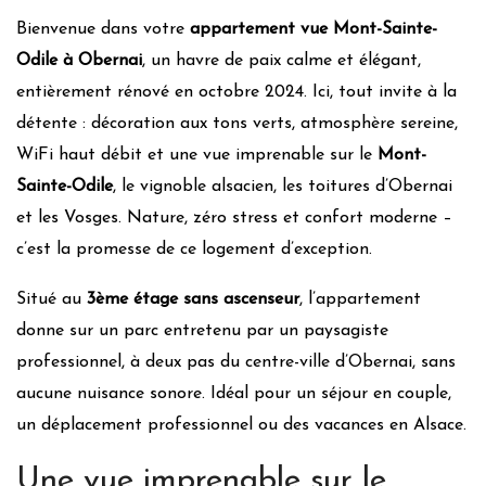
Matériaux de construction locaux
Bienvenue dans votre
appartement vue Mont-Sainte-
Peintures et enduits naturels
Odile à Obernai
, un havre de paix calme et élégant,
Triple vitrage
entièrement rénové en octobre 2024. Ici, tout invite à la
Utilisation de lampes à économie d’énergie/led
Chauffage :
Fuel / électricité
détente : décoration aux tons verts, atmosphère sereine,
Isolation :
Norme RT 2005 Isolation basique
WiFi haut débit et une vue imprenable sur le
Mont-
Sainte-Odile
, le vignoble alsacien, les toitures d’Obernai
Daily management
et les Vosges. Nature, zéro stress et confort moderne –
Utilisation produits bio
c’est la promesse de ce logement d’exception.
Produits locaux
Situé au
3ème étage sans ascenseur
, l’appartement
Produits locaux bio
donne sur un parc entretenu par un paysagiste
Alimentation Vegan
professionnel, à deux pas du centre-ville d’Obernai, sans
Alimentation végétarienne
Potager indépendant
aucune nuisance sonore. Idéal pour un séjour en couple,
Poulailler
un déplacement professionnel ou des vacances en Alsace.
Utilisation de récipients réutilisables
Une vue imprenable sur le
Bannissement des plastiques jetables