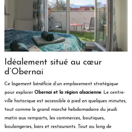
Valorisation des producteurs locaux, de l’artisanat et des
associations locales
Valorisation du patrimoine local et culturel
Les notes (niveaux des feuilles) sont calculées en fonction des
déclarations des propriétaires et modérées par l’équipe de Grintoura
en prenant en compte, entre autres, les retours des visiteurs
x
Idéalement situé au cœur
d’Obernai
Ce logement bénéficie d’un emplacement stratégique
pour explorer
Obernai et la région alsacienne
. Le centre-
ville historique est accessible à pied en quelques minutes,
tout comme le grand marché hebdomadaire du jeudi
matin aux remparts, les commerces, boutiques,
boulangeries, bars et restaurants. Tout au long de