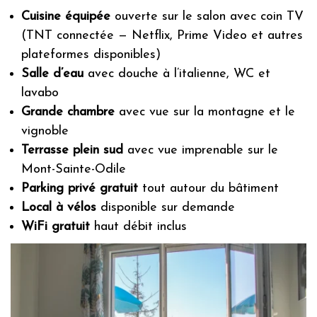
Tri papier
Cuisine équipée
ouverte sur le salon avec coin TV
Verre
(TNT connectée — Netflix, Prime Video et autres
Métaux
plateformes disponibles)
Plastiques
Salle d’eau
avec douche à l’italienne, WC et
Bouchons
lavabo
Bois
Grande chambre
avec vue sur la montagne et le
Piles
vignoble
Ampoules
Terrasse plein sud
avec vue imprenable sur le
Poubelle à tri sélectif
Mont-Sainte-Odile
Compost-LombriCompostage-Digesteur
Parking privé gratuit
tout autour du bâtiment
Poulailler
Local à vélos
disponible sur demande
WiFi gratuit
haut débit inclus
Action for fauna and flora
Plantes mellifères
Préservation des toiles d’araignées
Haies diversifiées