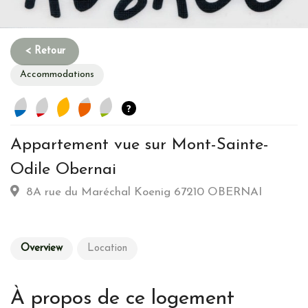
Accommodations
?
Appartement vue sur Mont-Sainte-
Habitation
Odile Obernai
8A rue du Maréchal Koenig 67210 OBERNAI
Type d’hebergement :
Classique: basique en formes et
en matériaux
Commune :
Ville
Overview
Location
Emplacement :
Montagne-Mer-Lieux historiques
Energy
À propos de ce logement