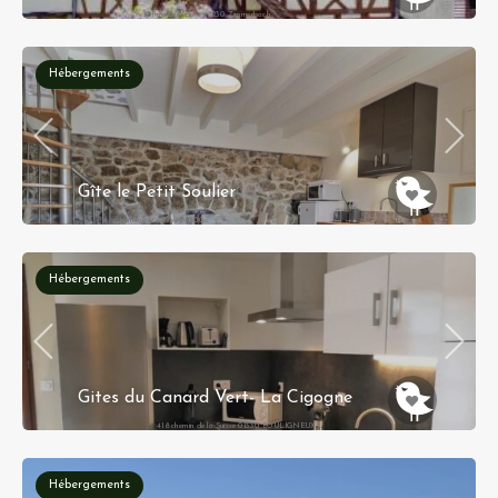
21 Rue Principale 68230 Zimmerbach
Hébergements
Gîte le Petit Soulier
hameau le soulier 07600
Hébergements
Gites du Canard Vert- La Cigogne
418 chemin de la Suisse 01330 BOULIGNEUX
Hébergements