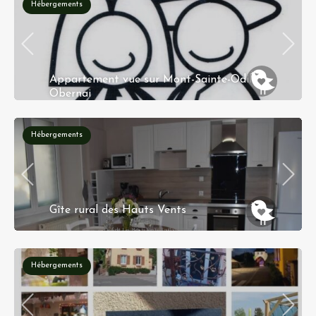
Hébergements
Appartement vue sur Mont-Sainte-Odile
Obernai
8A rue du Maréchal Koenig 67210 OBERNAI
Hébergements
Gîte rural des Hauts Vents
Lieu-dit Les Hauts Vents Roullours Roullours
14500 VIRE NORMANDIE
Hébergements