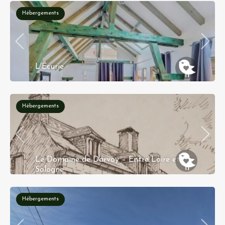
Hébergements
L’Écurie
Osenbach, Thann-Guebwiller, Haut-Rhin,
Collectivité européenne d'Alsace, Grand Est,
France métropolitaine, 68570, France
Hébergements
Le Domaine de Darvoy – Entre Loire et
Sologne
Domaine de Darvoy - 5 rue des prouteaux -45150
DARVOY
Hébergements