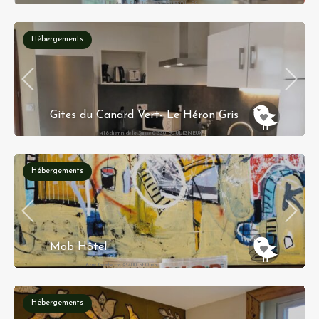
1 Route de Bully 14320 FEUGUEROLLES-
BULLY
Hébergements
Gites du Canard Vert- Le Héron Gris
418 chemin de la Suisse 01330 BOULIGNEUX
Hébergements
Mob Hôtel
6 rue Gambetta 93400 St Ouen
Hébergements