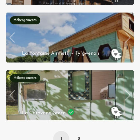
35 Rue de Lyon, 67640 Fegersheim, Alsace
Hébergements
La Fontaine Airmeth – Ty gwenan
4 Kerio 56160 Ploërdut, Bretagne
Hébergements
La Caravane Green
93 Grande Rue, 25720 Avanne-Aveney, France
1
2