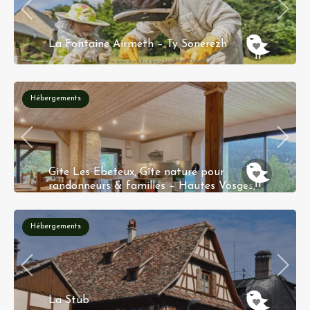
La Fontaine Airmeth – Ty Sonerezh
La Fontaine Airmeth 4 Kerio 56160 PLOËRDUT
Hébergements
Gite Les Ebeteux, Gîte nature pour
randonneurs & familles – Hautes Vosges,
700m d’altitude
7 Route des Ebeteux, 88230 Fraize
Hébergements
La Stub