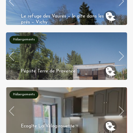
Le refuge des Vaures – le gîte dans les
prés – Vichy
30 chemin des Vaures 03700 Bellerive-sur-Allier
Hébergements
Réservation instantanée
Pépiite Terre de Provence
50 Chemin des Masques, 13160 Chateaurenard
Réservation instantanée
Hébergements
Ecogîte La Vélogirouette