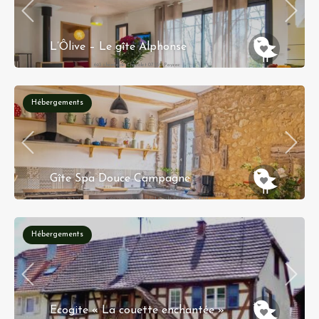
L’Ôlive – Le gîte Alphonse
693 chemin de Chazalet 07230 Payzac
Hébergements
Gîte Spa Douce Campagne
1569 route des Vignes Lieu-dit Biarette, 24440
Nojals-et-Clotte
Hébergements
Ecogite « La couette enchantée »