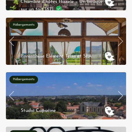
Chambre d’hôtes Hissele – Un bouquet
sur un toit (67)
36 rue croisée 67600 HILSENHEIM
Hébergements
Réservation instantanée
Parenthèse Elément Terre et SPA
Wattwiller
Réservation instantanée
Hébergements
Studio Capucine
2 Impasse de la Fontaine 85590 Saint Malo du
Bois