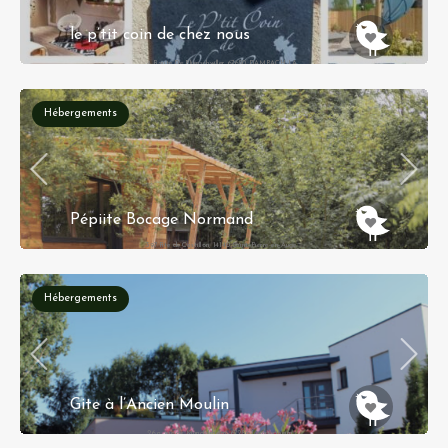
le p’tit coin de chez nous
4 Route De Blienschwiller 67650 DAMBACH LA
VILLE
Hébergements
Pépiite Bocage Normand
397 Rte de Castillon, 14140 Saint-Pierre-en-Auge
Réservation instantanée
Hébergements
Gite à l’Ancien Moulin
26 a, rue de Mundolsheim, 67256 Lampertheim,
Alsace