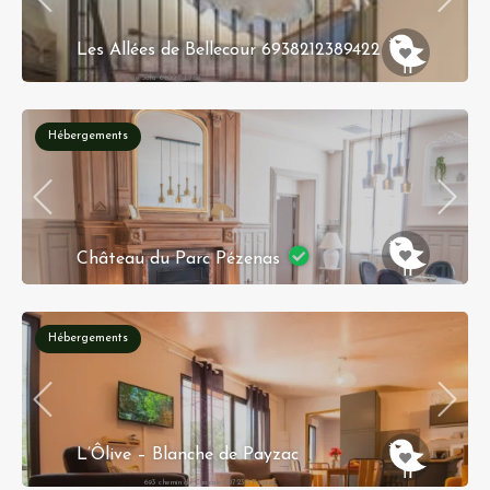
Les Allées de Bellecour 6938212389422
44 rue Sala 69002 Lyon
Hébergements
Château du Parc Pézenas
Pézenas
Hébergements
L’Ôlive – Blanche de Payzac
693 chemin de Chazalet 07230 Payzac