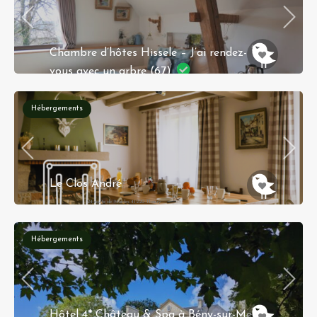
Chambre d’hôtes Hissele – J’ai rendez-
vous avec un arbre (67)
36 rue croisée 67600 HILSENHEIM
Hébergements
Le Clos André
24 route de Muides 41220 Thoury
Hébergements
Hôtel 4* Château & Spa à Bény-sur-Mer