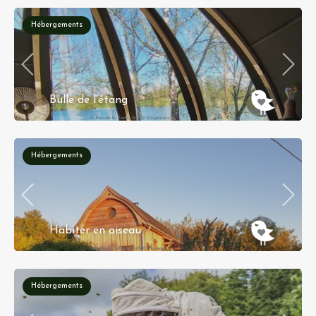
Hébergements
65.00€ - 85.00€
Bulle de l’étang
14 Rue de la Barre, 54129 Magnières
Hébergements
Habiter en oiseau
Lieu-dit Escudeyrie, 46100 Planioles
Hébergements