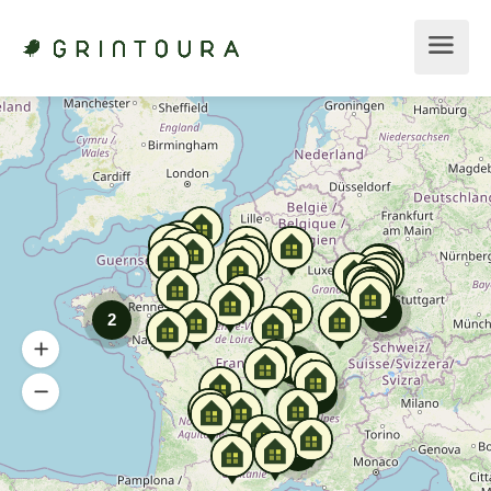
2
2
2
2
3