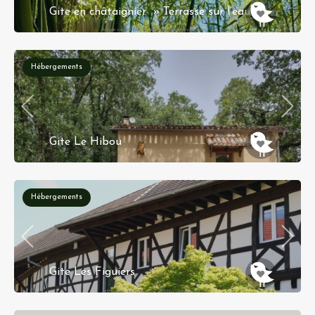
Gite en châtaignier » Terrasse sur l’eau »
Ancien couvent de Faye 58160 Sauvigny les bois
Hébergements
Gite Le Hibou
Chemin d'Anglade, Aux Martis, Paulhiac,
Villeneuve-sur-Lot, Lot-et-Garonne, Nieuw-
Aquitanië, Metropolitaans Frankrijk, 47150,
Frankrijk
Hébergements
Réservation instantanée
Gite Les Figuiers
25 Rue de Mittelhausen, 67270 Gougenheim,
Alsace