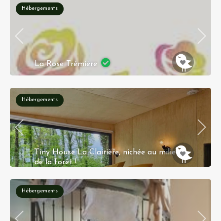
Hébergements
La Rose Trémière
46, Rue de l'Église, Wintzenheim-Kochersberg,
Saverne, Bas-Rhin, Grand Est, France
métropolitaine, 67370, France
Hébergements
Tiny House La Clairière, nichée au milieu
de la forêt !
5, 78120 Sonchamp
Hébergements
Réservation instantanée