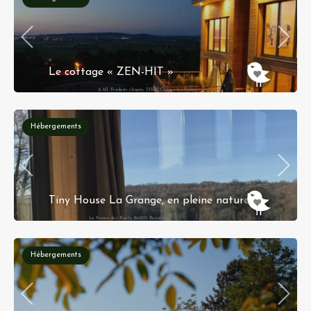
Le cottage « ZEN-HIT »
6 All. Frederic chopin, 51500 Chigny-les-Roses
Hébergements
Tiny House La Grange, en pleine nature !
La Ferme des Ruats 89630 Bussières
Réservation instantanée
Hébergements