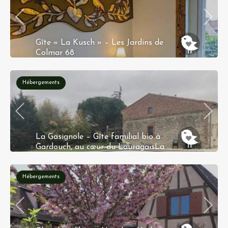
Gîte « La Kusch » – Les Jardins de
Colmar 68
35 rue principale 68420 Herrlisheim-Près-Colmar
Hébergements
La Gasignole – Gîte familial bio à
Gardouch, au cœur du LauragaisLa
Gasignole
La Gasignole, Gardouch, France
Hébergements