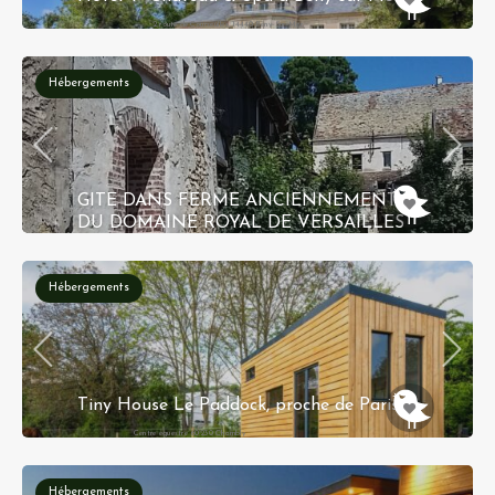
2 route de Courseulles, 14440 Bény-Sur-Mer
Hébergements
GITE DANS FERME ANCIENNEMENT
DU DOMAINE ROYAL DE VERSAILLES
Ferme des Moulineaux, 78870 Bailly
Hébergements
Réservation instantanée
Tiny House Le Paddock, proche de Paris !
Centre équestre 60230 Chambly
Réservation instantanée
Hébergements