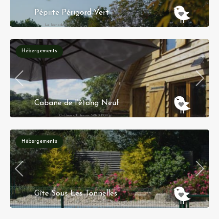
Pépiite Périgord Vert
La Béchadie S
Réservation instantanée
Hébergements
Cabane de l’étang Neuf
Château d’Ettevaux 58170 POIL
Hébergements
Gîte Sous Les Tonnelles
400 Chem. des Guettières, 38440 Moidieu-
Détourbe