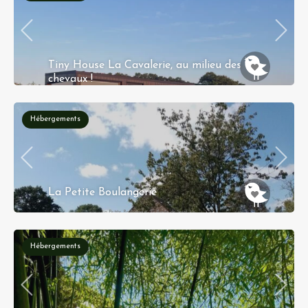
Tiny House La Cavalerie, au milieu des
chevaux !
6 chemin de la Ferme 76110 Annouville-Vimesnil
Hébergements
Réservation instantanée
La Petite Boulangerie
La Petite Boulangerie 23 Route de Saint Lo
14490 BALLEROY-SUR-DROME
Hébergements