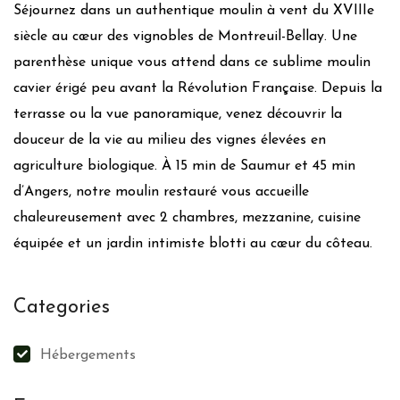
Matériaux de construction locaux
Séjournez dans un authentique moulin à vent du XVIIIe
Peintures et enduits naturels
siècle au cœur des vignobles de Montreuil-Bellay. Une
Utilisation de lampes à économie d’énergie/led
parenthèse unique vous attend dans ce sublime moulin
Chauffage :
Fuel / électricité
cavier érigé peu avant la Révolution Française. Depuis la
Isolation :
Absence d’isolation
terrasse ou la vue panoramique, venez découvrir la
Gestion quotidienne
douceur de la vie au milieu des vignes élevées en
agriculture biologique. À 15 min de Saumur et 45 min
Linge maison éco-responsable
d’Angers, notre moulin restauré vous accueille
Mobilier durable/local
chaleureusement avec 2 chambres, mezzanine, cuisine
Gestion des déchets
équipée et un jardin intimiste blotti au cœur du côteau.
Tri papier
Categories
Plastiques
Poubelle à tri sélectif
Hébergements
Action pour la faune et la flore