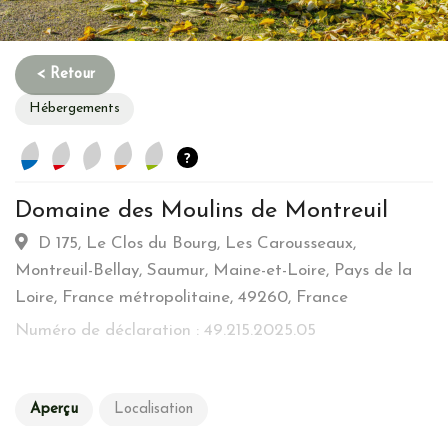
Hébergements
?
Domaine des Moulins de Montreuil
Habitation
D 175, Le Clos du Bourg, Les Carousseaux,
Montreuil-Bellay, Saumur, Maine-et-Loire, Pays de la
Type d’hebergement :
Atypique: Cabane - Roulotte -
Loire, France métropolitaine, 49260, France
Grotte-etc…
Numéro de déclaration : 49.215.2025.05
Commune :
Ville
Emplacement :
Campagne
Energie
Aperçu
Localisation