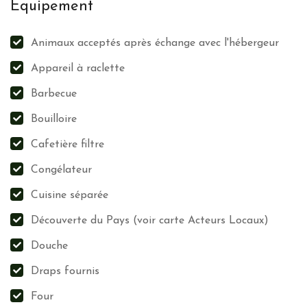
Equipement
Fleurs des champs
Haies diversifiées
Herbes folles
Animaux acceptés après échange avec l'hébergeur
Valorisation des producteurs locaux, de l’artisanat et des
Appareil à raclette
associations locales
Barbecue
Valorisation du patrimoine local et culturel
Bouilloire
Les notes (niveaux des feuilles) sont calculées en fonction des
Cafetière filtre
déclarations des propriétaires et modérées par l’équipe de Grintoura
Congélateur
en prenant en compte, entre autres, les retours des visiteurs
x
Cuisine séparée
Découverte du Pays (voir carte Acteurs Locaux)
Douche
Draps fournis
Four