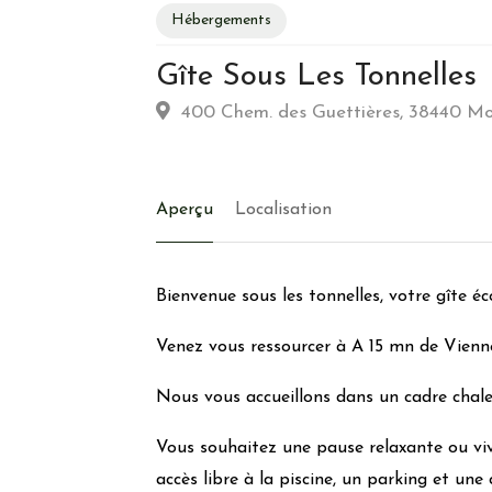
Hébergements
Gîte Sous Les Tonnelles
Habitation
400 Chem. des Guettières, 38440 Mo
Type d’hebergement :
Traditionnelle: Colom
Commune :
Village
Aperçu
Localisation
Emplacement :
Parc urbain-Bord de fleuve/r
Energie
Bienvenue sous les tonnelles, votre gîte éc
Eau chaude solaire
Récupération eaux de pluie
Venez vous ressourcer à A 15 mn de Vienn
Matériaux de construction locaux
Nous vous accueillons dans un cadre chale
Isolants bio sourcés
Peintures et enduits naturels
Vous souhaitez une pause relaxante ou vivi
Utilisation de lampes à économie d’énergie
accès libre à la piscine, un parking et une
Chauffage :
Fuel / électricité