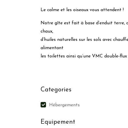
Isolation :
Norme Maison passive
Le calme et les oiseaux vous attendent !
Gestion quotidienne
Notre gîte est fait à base d’enduit terre, 
chaux,
Produits locaux
d’huiles naturelles sur les sols avec chauf
Produits locaux bio
Produits d’hygiène éco-responsables
alimentant
les toilettes ainsi qu’une VMC double-flux 
Gestion des déchets
Tri papier
Verre
Métaux
Categories
Plastiques
Poubelle à tri sélectif
Hébergements
Engagement zéro déchets
Equipement
Action pour la faune et 