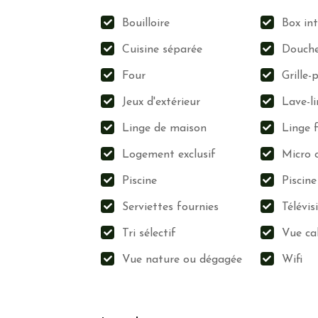
Plantes mellifères
Bouilloire
Box in
Engagement dans des Eco-labels
Cuisine séparée
Douche 
Formation du personnel aux pratiques éco
Four
Grille-
Valorisation des producteurs locaux, de l’ar
Valorisation du patrimoine local et culturel
Jeux d'extérieur
Lave-l
Linge de maison
Linge 
Les notes (niveaux des feuilles) sont calculées en fo
Logement exclusif
Micro 
de Grintoura en prenant en compte, entre autres, les
Piscine
Piscine
Serviettes fournies
Télévis
Tri sélectif
Vue ca
Vue nature ou dégagée
Wifi