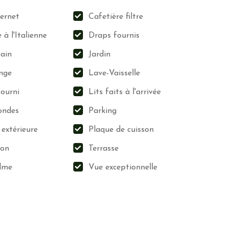
ternet
Cafetière filtre
à l'Italienne
Draps fournis
logiques
pain
Jardin
tisanat et des associations locales
inge
Lave-Vaisselle
fourni
Lits faits à l'arrivée
nction des déclarations des propriétaires et modérées par l’équipe
ondes
Parking
 retours des visiteurs
x
 extérieure
Plaque de cuisson
ion
Terrasse
lme
Vue exceptionnelle