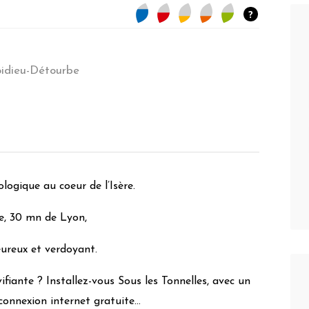
?
idieu-Détourbe
bages - Pierre de taille - Toit de chaume
ivière intra urbaine
ologique au coeur de l’Isère.
e, 30 mn de Lyon,
ureux et verdoyant.
fiante ? Installez-vous Sous les Tonnelles, avec un
/led
 connexion internet gratuite…