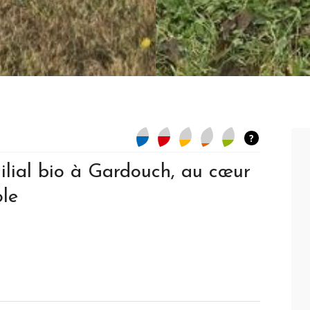
?
ilial bio à Gardouch, au cœur
le
bages - Pierre de taille - Toit de chaume