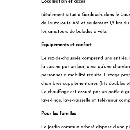
Localisation et accès
Douchette/Mousseur d’économie d’eau
Peinture/revêtement muraux/sols labellisés 
Idéalement situé à Gardouch, dans le Laur
Gestion des déchets
de l’autoroute A61 et seulement 1,5 km du 
les amateurs de balades à vélo.
Tri papier
Verre
Équipements et confort
Poubelle à tri sélectif
Le rez-de-chaussée comprend une entrée, 
Poulailler
la cuisine par un bar, ainsi qu’une chambre
Action pour la faune et 
personnes à mobilité réduite. L’étage pro
chambres supplémentaires (lits doubles et
Nichoirs LPO
Le chauffage est assuré par un poêle à gr
Plantes mellifères
Fleurs des champs
lave-linge, lave-vaisselle et téléviseur com
Haies diversifiées
Pour les familles
Herbes folles
Formation du personnel aux pratiques éco
Le jardin commun arboré dispose d’une pis