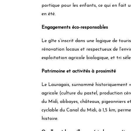
Information des clients aux pratiques écol
portique pour les enfants, ce qui en fait 
Valorisation des producteurs locaux, de l’ar
en été.
Valorisation du patrimoine local et culturel
Engagements éco-responsables
Les notes (niveaux des feuilles) sont calculées en fo
Le gîte s’inscrit dans une logique de tour
de Grintoura en prenant en compte, entre autres, les
rénovation locaux et respectueux de l’env
exploitation agricole biologique, et tri sél
Patrimoine et activités à proximité
Le Lauragais, surnommé historiquement « 
agricole (culture du pastel, production cér
du Midi, abbayes, châteaux, pigeonniers et
cyclable du Canal du Midi, à 1,5 km, perme
histoire.