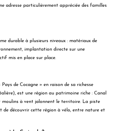
ogiques
une adresse particulièrement appréciée des familles
tisanat et des associations locales
nction des déclarations des propriétaires et modérées par l’équipe
isme durable à plusieurs niveaux : matériaux de
 retours des visiteurs
x
ironnement, implantation directe sur une
ectif mis en place sur place.
Pays de Cocagne » en raison de sa richesse
éalière), est une région au patrimoine riche : Canal
 moulins à vent jalonnent le territoire. La piste
t de découvrir cette région à vélo, entre nature et