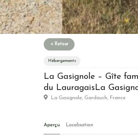
Hébergements
La Gasignole – Gîte fam
Habitation
du LauragaisLa Gasigno
La Gasignole, Gardouch, France
Type d’hebergement :
Traditionnelle: Colom
Commune :
Lieu-isolé
Emplacement :
Campagne
Aperçu
Localisation
Energie