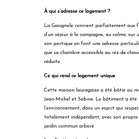
Récupération eaux de pluie
À qui s’adresse ce logement ?
Effet de masse
Matériaux de construction locaux
La Gasignole convient parfaitement aux f
Isolants bio sourcés
d’un séjour à la campagne, au calme, sur un
Peintures et enduits naturels
son portique en font une adresse particul
Utilisation de lampes à économie d’énergie
que sa chambre accessible au rez-de-chaus
Chauffage :
Granulés-PAC
réduite.
Isolation :
Norme RT 2012 ou BBC
Ce qui rend ce logement unique
Gestion quotidienne
Cette maison lauragaise a été bâtie au mil
Utilisation produits bio
Produits locaux
Jean-Michel et Sabine. Le bâtiment a été 
Produits locaux bio
l’environnement, dans un esprit qui respect
Potager indépendant
totalement indépendant, avec son propre c
Poulailler
jardin commun arboré.
Bannissement des plastiques jetables