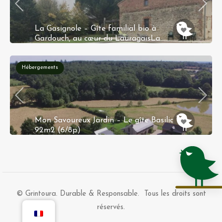
La Gasignole – Gîte familial bio à
Gardouch, au cœur du LauragaisLa
Gasignole
La Gasignole, Gardouch, France
Hébergements
Mon Savoureux Jardin – Le gîte Basilic –
92m2 (6/8p)
La Molière 49440 Challain-la-Potherie
© Grintoura. Durable & Responsable. Tous les droits sont
réservés.