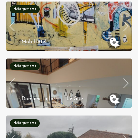
Hébergements
Mob Hôtel
6 rue Gambetta 93400 St Ouen
Hébergements
Domaine la Jarrie – Le Gîte
Domaine La Jarrie 86310 La Bussière France
Hébergements