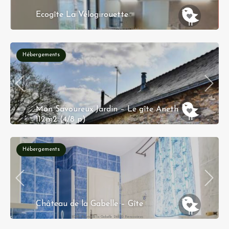
Ecogîte La Vélogirouette
1 Route de Bully 14320 FEUGUEROLLES-
BULLY
Hébergements
Mon Savoureux Jardin – Le gîte Aneth –
112m2 (4/8 p)
La Molière 49440 Challain-la-Potherie
Hébergements
Château de la Gabelle – Gîte
1065, Route de la Gabelle 26570 Ferrassières