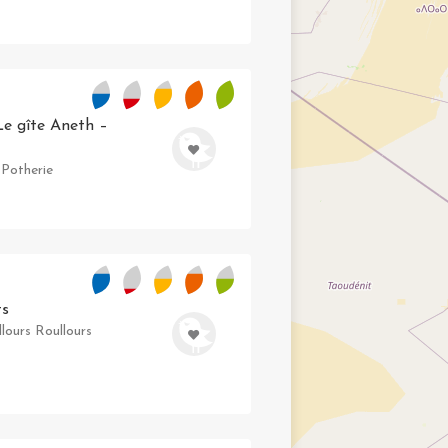
Le gîte Aneth –
-Potherie
ts
lours Roullours