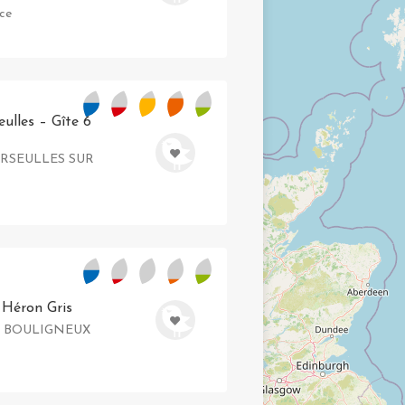
nce
eulles – Gîte 6
COURSEULLES SUR
 Héron Gris
1330 BOULIGNEUX