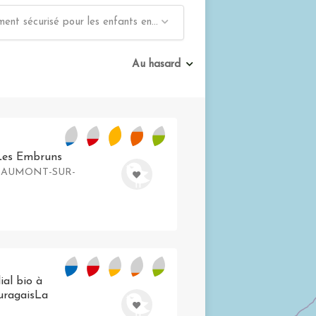
Logement sécurisé pour les enfants en bas âge
Au hasard
 Les Embruns
40 CAUMONT-SUR-
ial bio à
uragaisLa