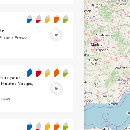
te
Bussière France
ature pour
 Hautes Vosges,
Fraize