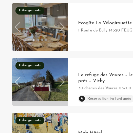
Hébergements
Ecogîte La Vélogirouette
1 Route de Bully 14320 F
Hébergements
Le refuge des Vaures – le
prés – Vichy
30 chemin des Vaures 03700 Be
Réservation instantanée
Hébergements
Mob Hôtel