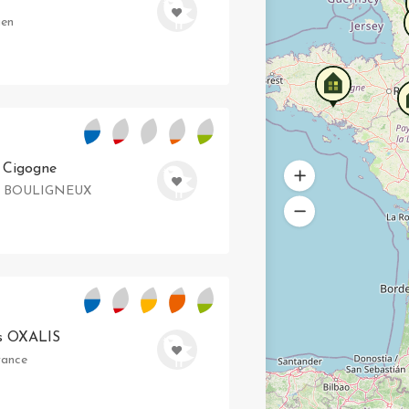
uen
a Cigogne
1330 BOULIGNEUX
s OXALIS
rance