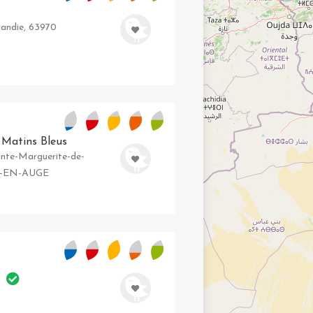
randie, 63970
s Matins Bleus
ainte-Marguerite-de-
RE-EN-AUGE
s