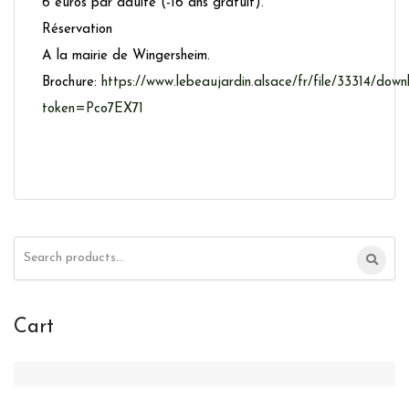
6 euros par adulte (-16 ans gratuit).
Réservation
A la mairie de Wingersheim.
Brochure:
https://www.lebeaujardin.alsace/fr/file/33314/dow
token=Pco7EX71
Search
for:
Cart