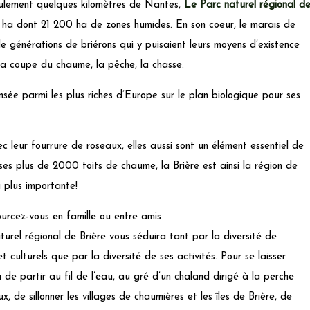
seulement quelques kilomètres de Nantes,
Le Parc naturel régional d
0 ha dont 21 200 ha de zones humides. En son coeur, le marais de
e générations de briérons qui y puisaient leurs moyens d’existence
la coupe du chaume, la pêche, la chasse.
sée parmi les plus riches d’Europe sur le plan biologique pour ses
c leur fourrure de roseaux, elles aussi sont un élément essentiel de
ses plus de 2000 toits de chaume, la Brière est ainsi la région de
 plus importante!
urcez-vous en famille ou entre amis
aturel régional de Brière vous séduira tant par la diversité de
 culturels que par la diversité de ses activités. Pour se laisser
a de partir au fil de l’eau, au gré d’un chaland dirigé à la perche
x, de sillonner les villages de chaumières et les îles de Brière, de