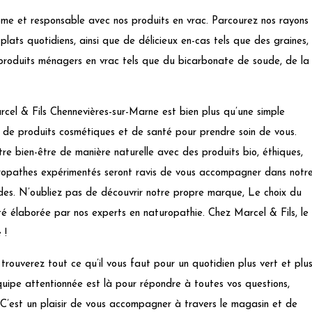
e et responsable avec nos produits en vrac. Parcourez nos rayons
plats quotidiens, ainsi que de délicieux en-cas tels que des graines,
produits ménagers en vrac tels que du bicarbonate de soude, de la
cel & Fils Chennevières-sur-Marne est bien plus qu’une simple
 de produits cosmétiques et de santé pour prendre soin de vous.
tre bien-être de manière naturelle avec des produits bio, éthiques,
ropathes expérimentés seront ravis de vous accompagner dans notr
es. N’oubliez pas de découvrir notre propre marque, Le choix du
té élaborée par nos experts en naturopathie. Chez Marcel & Fils, le
 !
trouverez tout ce qu’il vous faut pour un quotidien plus vert et plu
quipe attentionnée est là pour répondre à toutes vos questions,
s. C’est un plaisir de vous accompagner à travers le magasin et de