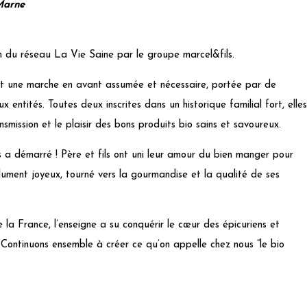
Marne
n du réseau La Vie Saine par le groupe marcel&fils.
t une marche en avant assumée et nécessaire, portée par de
 entités. Toutes deux inscrites dans un historique familial fort, elles
mission et le plaisir des bons produits bio sains et savoureux.
ls a démarré ! Père et fils ont uni leur amour du bien manger pour
ument joyeux, tourné vers la gourmandise et la qualité de ses
a France, l’enseigne a su conquérir le cœur des épicuriens et
. Continuons ensemble à créer ce qu’on appelle chez nous “le bio