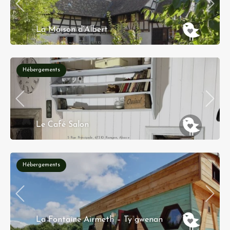
La Maison d’Albert
5 rue Principale 67310 Rangen, Alsace
Hébergements
Le Café Salon
5 Rue Principale, 67310 Rangen, Alsace
Hébergements
La Fontaine Airmeth – Ty gwenan