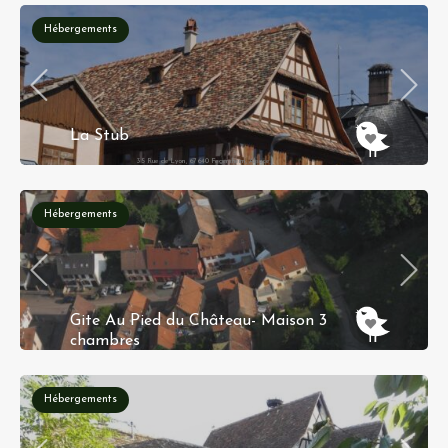
Hébergements
La Stub
35 Rue de Lyon, 67640 Fegersheim, Alsace
Hébergements
Gite Au Pied du Château- Maison 3
chambres
71 Rue du Château, 67340 Lichtenberg, Alsace
Hébergements