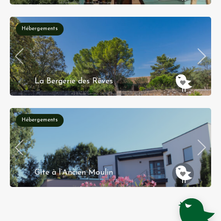
4 Kerio 56160 Ploërdut, Bretagne
Hébergements
La Bergerie des Rêves
42 Rte de Lavène, 34150 Puéchabon, Occitanie
Hébergements
Gite à l’Ancien Moulin
26 a, rue de Mundolsheim, 67256 Lampertheim,
Alsace
65,00€ - 85,00€