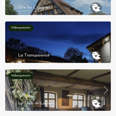
Gîte les Cigognes
9 Chemin Hagelweg, 67330 Neuwiller-lès-
Saverne, Alsace
Hébergements
La Transparence
18 chemin de Fénérou, 63230 Mazaye, Puy-de-
Dôme
Hébergements
La Stub de Louise
5 Rue Principale, 67310 Rangen, Alsace