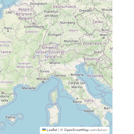
bio
 du personnel
Leaflet
|
©
OpenStreetMap
contributors