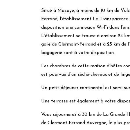
Récupérateur de chaleur
Situé à Mazaye, à moins de 10 km de Vulc
Fournisseur d’énergie verte
Ferrand, l’établissement La Transparence
Utilisation de lampes à économie d’énergie
disposition une connexion Wi-Fi dans l’ens
Toiture végétalisée
L’établissement se trouve à environ 24 k
Chauffage :
Gaz-bois-Clim réversible
gare de Clermont-Ferrand et à 25 km de l’u
Isolation :
Norme RT 2012 ou BBC
bagagerie sont à votre disposition.
Gestion quotidienne
Les chambres de cette maison d’hôtes com
Utilisation produits bio
est pourvue d’un sèche-cheveux et de linge 
Produits locaux
Produits locaux bio
Un petit-déjeuner continental est servi sur
Alimentation Vegan
Une terrasse est également à votre dispos
Alimentation végétarienne
Potager indépendant
Vous séjournerez à 30 km de La Grande Ha
Poulailler
de Clermont-Ferrand Auvergne, le plus pro
Achats en vrac