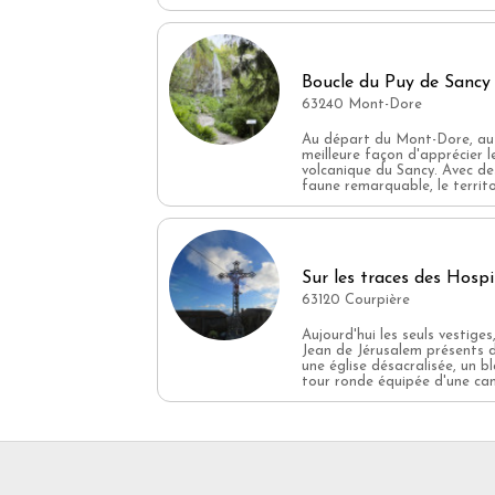
Paillage pour hibernation des hérissons
Abri à chauve souris
Points d’eaux
Boucle du Puy de Sancy
Plantes mellifères
63240 Mont-Dore
Fleurs des champs
Au départ du Mont-Dore, au p
meilleure façon d'apprécier 
Insectes Auxiliaires
volcanique du Sancy. Avec de
faune remarquable, le territoir
Auxiliaires de tonte
Préservation des toiles d’araignées
Haies diversifiées
Sur les traces des Hospi
Jardin sauvage
63120 Courpière
Herbes folles
Aujourd'hui les seuls vestiges
Engagement dans des Eco-labels
Jean de Jérusalem présents d
une église désacralisée, un b
Fiches explicatives sur la faune et la flore 
tour ronde équipée d'une cano
Lutte contre les frelons asiatiques et espèc
Participation à des actions pour la natu
Eco défis
Plogging (Jogging écologique)