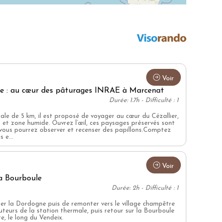
Voir
nce : au cœur des pâturages INRAE à Marcenat
Durée: 1.7h - Difficulté : 1
ale de 5 km, il est proposé de voyager au cœur du Cézallier,
ois et zone humide. Ouvrez l’œil, ces paysages préservés sont
ù vous pourrez observer et recenser des papillons.Comptez
 e...
Voir
la flore
a Bourboule
Durée: 2h - Difficulté : 1
er la Dordogne puis de remonter vers le village champêtre
uteurs de la station thermale, puis retour sur la Bourboule
e, le long du Vendeix.