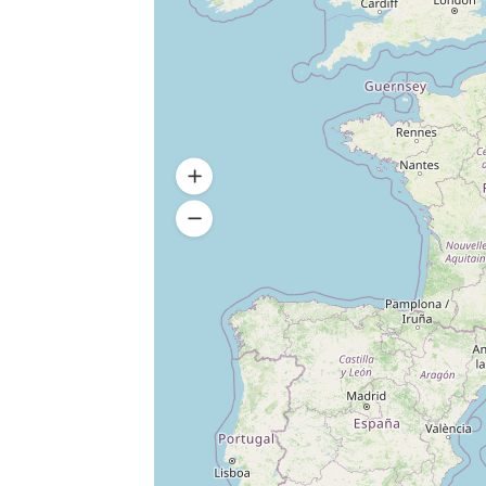
Gestion de la pollution lumineuse
Produits d’hygiène éco-responsables
Douchette/Mousseur d’économie d’eau
Linge maison éco-responsable
Literie éco-responsable
Peinture/revêtement muraux/sols labellisés 
Mobilier durable/local
Piscine couverte anti-évaporation
Traitement piscine éco-responsable
Actions éco-responsables pour le transport
Gestion des déchets
Tri papier
Verre
Métaux
Plastiques
Bouchons