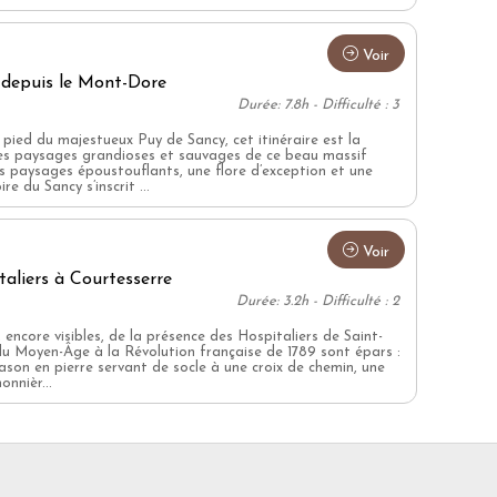
Voir
 depuis le Mont-Dore
Durée: 7.8h - Difficulté : 3
ied du majestueux Puy de Sancy, cet itinéraire est la
les paysages grandioses et sauvages de ce beau massif
s paysages époustouflants, une flore d’exception et une
e du Sancy s’inscrit ...
Voir
taliers à Courtesserre
Durée: 3.2h - Difficulté : 2
, encore visibles, de la présence des Hospitaliers de Saint-
u Moyen-Âge à la Révolution française de 1789 sont épars :
lason en pierre servant de socle à une croix de chemin, une
locale
nnièr...
es invasives
re (WWF, LPO, FNH, …)