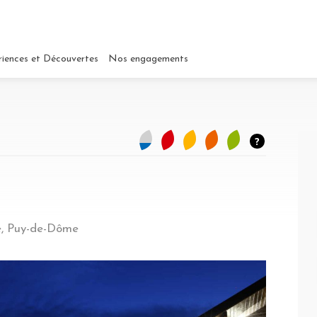
riences et Découvertes
Nos engagements
?
 Architecture novatrice - Villa contemporaine
e, Puy-de-Dôme