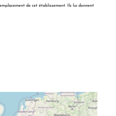
’emplacement de cet établissement. Ils lui donnent
ncres végétales
élo
ports publics