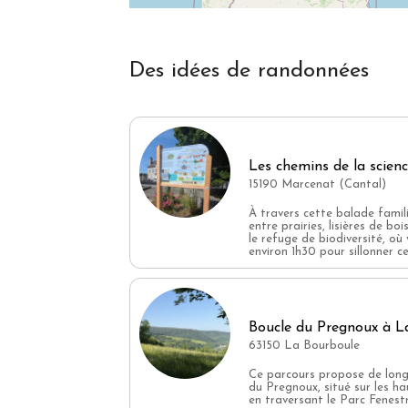
Bois
Piles
Cartouches
Des idées de randonnées
Ampoules
Fibres - vêtements
Poubelle à tri sélectif
Engagement zéro déchets
Les chemins de la scie
15190 Marcenat (Cantal)
Compost-LombriCompostage-Digesteur
Poulailler
À travers cette balade famili
entre prairies, lisières de b
Ré-utilisation des eaux de cuisson
le refuge de biodiversité, o
environ 1h30 pour sillonner ces
Recyclage ou dons
Récupération des eaux grises
Action pour la faune et 
Boucle du Pregnoux à L
63150 La Bourboule
Nichoirs LPO
Ce parcours propose de long
du Pregnoux, situé sur les ha
Hotels à insectes
en traversant le Parc Fenestr