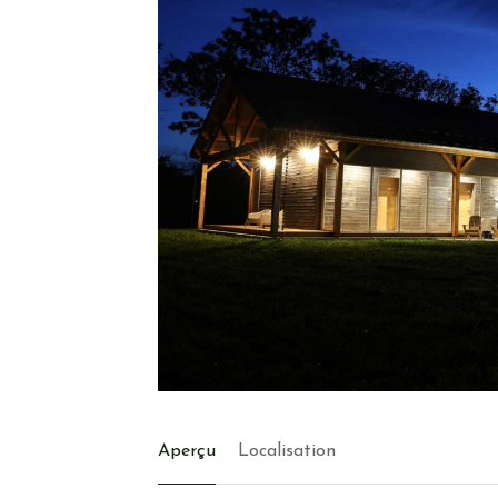
Eau chaude solaire
Panneaux photovoltaïques
Eolienne
Hydraulique
Digesteur (gaz vert)
Puit de lumière
Puit canadien
Puit/Forage
Eclairage solaire
Récupération eaux de pluie
Effet de masse
Matériaux de construction locaux
Isolants bio sourcés
Peintures et enduits naturels
Toiture claire réfléchissante
Aperçu
Localisation
Triple vitrage
Jardin à impact environnemental positif