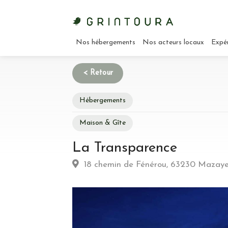
Nos hébergements
Nos acteurs locaux
Expé
Hébergements
Maison & Gîte
Habitation
La Transparence
Type d’hebergement :
Moderne / Futuriste:
18 chemin de Fénérou, 63230 Mazay
Commune :
Village
Emplacement :
Campagne
Energie