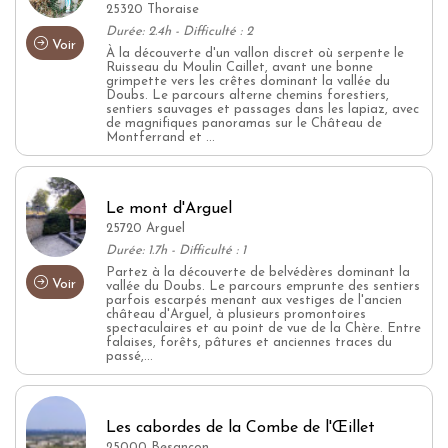
25320 Thoraise
Durée: 2.4h - Difficulté : 2
Voir
À la découverte d'un vallon discret où serpente le
Ruisseau du Moulin Caillet, avant une bonne
grimpette vers les crêtes dominant la vallée du
Doubs. Le parcours alterne chemins forestiers,
sentiers sauvages et passages dans les lapiaz, avec
de magnifiques panoramas sur le Château de
Montferrand et ...
Le mont d'Arguel
25720 Arguel
Durée: 1.7h - Difficulté : 1
Partez à la découverte de belvédères dominant la
Voir
vallée du Doubs. Le parcours emprunte des sentiers
parfois escarpés menant aux vestiges de l'ancien
château d'Arguel, à plusieurs promontoires
spectaculaires et au point de vue de la Chère. Entre
falaises, forêts, pâtures et anciennes traces du
passé,...
Les cabordes de la Combe de l'Œillet
25000 Besançon