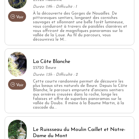
Durée: 1.9h - Difficulté : 1
À la découverte des Gorges de Nouailles. De
Voir
pittoresques sentiers, longeant des corniches
sauvages et sillonnant une belle forêt lumineuse,
vous conduiront à travers de paisibles clairières et
vous offriront de magnifiques panoramas sur la
vallée de la Loue. Au fil du parcours, vous
découvrirez le M...
La Côte Blanche
25720 Beure
Durée: 1.5h - Difficulté : 2
Cette courte randonnée permet de découvrir les
Voir
plus beaux sites naturels de Beure. Depuis la Côte
Blanche, le parcours emprunte d'anciens sentiers
aux ornières creusées dans la roche, longe les
falaises et offre de superbes panoramas sur la
vallée du Doubs. Il mène à la Baume Martin, à la
cascade du...
Le Ruissseau du Moulin Caillet et Notre-
Dame du Mont