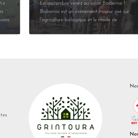
tre
En septembre venez au salon Biobernai !
es
Biobernai est un événement majeur axé sur
osons
l’agriculture biologique et le mode de
Nos
ntes
Nos