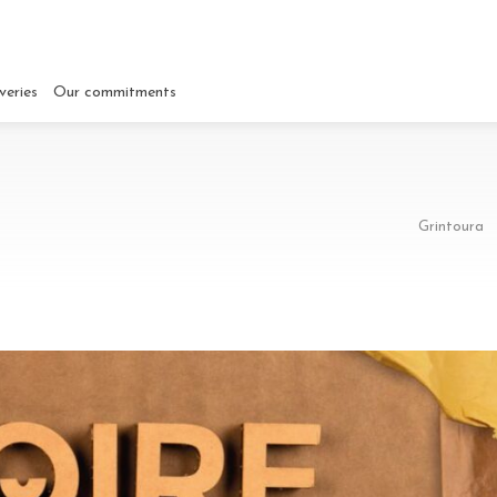
veries
Our commitments
Grintoura