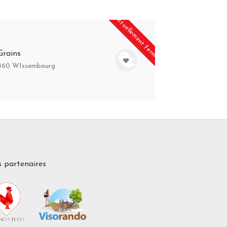
Actuellement fermé
Grains
67160 WIssembourg
 partenaires