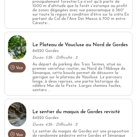
principalement forestier.Ce n'est qu'à partir de
1000 m d'altitude que la forêt s'estompe au profit
de zones dégagées avec vue panoramique à 360°
sur toute la région à condition d'être sur la crête.En
partant du Col de l'Aire Deï Masco à 700 m entre
Céreste-...
Le Plateau de Vaucluse au Nord de Gordes
84220 Gordes
Durée: 5.2h - Difficulté : 2
Au départ du parking des Trois Termes, situé au
Voir
premier carrefour routier, au Nord de l'Abbaye de
Sénanque, cette boucle permet de découvrir la
garrigue sur le plateau de Vaucluse. Le parcours
longe, à deux reprises, une partie historique du
célèbre Mur de la Peste. Larges chemins faciles,
sentiers ...
Le sentier du maquis de Gordes revisité
84220 Gordes
Durée: 4.2h - Difficulté : 2
Le sentier du maquis de Gordes est une proposition
Voir
de randonnée pédestre entre Gordes et Sénanque