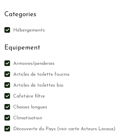
Station de charge véhicules électriques
Categories
Navette entre la gare et l’hébergement
Informations relatives aux moyens de transports publics
Hébergement accessible sans voiture
Hébergements
Produits d’hygiène éco-responsables
Douchette/Mousseur d’économie d’eau
Equipement
Literie éco-responsable
Piscine couverte anti-évaporation
Armoires/penderies
Articles de toilette fournis
Gestion des déchets
Articles de toilettes bio
Tri papier
Verre
Cafetière filtre
Métaux
Chaises longues
Plastiques
Climatisation
Bouchons
Bois
Découverte du Pays (voir carte Acteurs Locaux)