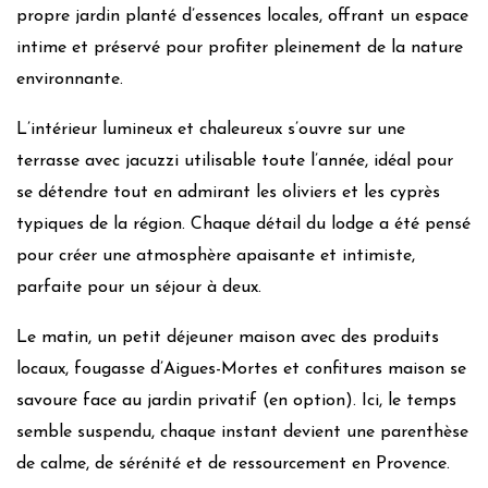
Panneaux photovoltaïques
propre jardin planté d’essences locales, offrant un espace
Puit/Forage
intime et préservé pour profiter pleinement de la nature
Matériaux de construction locaux
environnante.
Isolants bio sourcés
Utilisation de lampes à économie d’énergie/led
L’intérieur lumineux et chaleureux s’ouvre sur une
Chauffage :
Gaz-bois-Clim réversible
terrasse avec jacuzzi utilisable toute l’année, idéal pour
Isolation :
Norme RE 2020 Maison BEPOS
se détendre tout en admirant les oliviers et les cyprès
typiques de la région. Chaque détail du lodge a été pensé
Gestion quotidienne
pour créer une atmosphère apaisante et intimiste,
Utilisation produits bio
parfaite pour un séjour à deux.
Produits locaux
Produits locaux bio
Le matin, un petit déjeuner maison avec des produits
Alimentation Vegan
locaux, fougasse d’Aigues-Mortes et confitures maison se
Alimentation végétarienne
savoure face au jardin privatif (en option). Ici, le temps
Utilisation de récipients réutilisables
semble suspendu, chaque instant devient une parenthèse
Bannissement des plastiques jetables
de calme, de sérénité et de ressourcement en Provence.
Utilisation d’appareils A+++