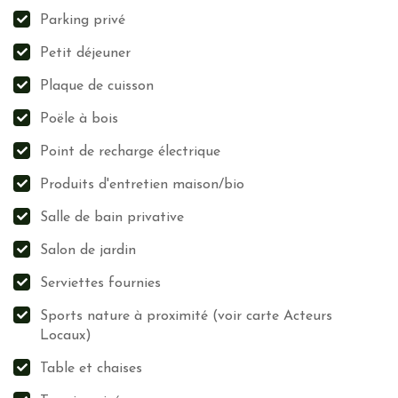
Formation du personnel aux pratiques écologiques
Parking privé
Information des clients aux pratiques écologiques
Valorisation des producteurs locaux, de l’artisanat et des
Petit déjeuner
associations locales
Plaque de cuisson
Arrosage goutte à goutte
Poële à bois
Valorisation du patrimoine local et culturel
Point de recharge électrique
Les notes (niveaux des feuilles) sont calculées en fonction des
Produits d'entretien maison/bio
déclarations des propriétaires et modérées par l’équipe de Grintoura
Salle de bain privative
en prenant en compte, entre autres, les retours des visiteurs
x
Salon de jardin
Serviettes fournies
Sports nature à proximité (voir carte Acteurs
Locaux)
Table et chaises