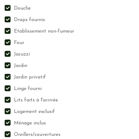
Piles
Douche
Cartouches
Draps fournis
Ampoules
Fibres - vêtements
Etablissement non-fumeur
Poubelle à tri sélectif
Four
Engagement zéro déchets
Compost-LombriCompostage-Digesteur
Jacuzzi
Recyclage ou dons
Jardin
Récupération des eaux grises
Jardin privatif
Action pour la faune et la flore
Linge fourni
Paillage pour hibernation des hérissons
Lits faits à l'arrivée
Points d’eaux
Logement exclusif
Plantes mellifères
Ménage inclus
Haies diversifiées
Lutte contre les frelons asiatiques et espèces invasives
Oreillers/couvertures