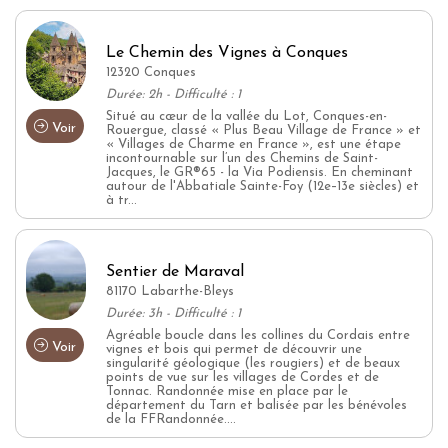
Le Chemin des Vignes à Conques
12320 Conques
Durée: 2h - Difficulté : 1
Situé au cœur de la vallée du Lot, Conques-en-
Voir
Rouergue, classé « Plus Beau Village de France » et
« Villages de Charme en France », est une étape
incontournable sur l’un des Chemins de Saint-
Jacques, le GR®65 - la Via Podiensis. En cheminant
autour de l'Abbatiale Sainte-Foy (12e–13e siècles) et
à tr...
Sentier de Maraval
81170 Labarthe-Bleys
Durée: 3h - Difficulté : 1
Agréable boucle dans les collines du Cordais entre
Voir
vignes et bois qui permet de découvrir une
singularité géologique (les rougiers) et de beaux
points de vue sur les villages de Cordes et de
Tonnac. Randonnée mise en place par le
département du Tarn et balisée par les bénévoles
de la FFRandonnée....