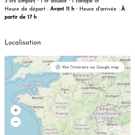
3 lits simples
⸱
1 lit double
⸱
1 canapé lit
Heure de départ :
Avant 11 h
⸱
Heure d'arrivée :
À
partir de 17 h
Localisation
Voir l'itinéraire sur Google map