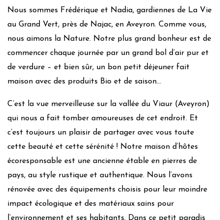
Nous sommes Frédérique et Nadia, gardiennes de La Vie
Eau chaude solaire
au Grand Vert, près de Najac, en Aveyron. Comme vous,
Panneaux photovoltaïques
nous aimons la Nature. Notre plus grand bonheur est de
Puit/Forage
commencer chaque journée par un grand bol d’air pur et
Récupération eaux de pluie
de verdure – et bien sûr, un bon petit déjeuner fait
Matériaux de construction locaux
maison avec des produits Bio et de saison…
Isolants bio sourcés
Peintures et enduits naturels
C’est la vue merveilleuse sur la vallée du Viaur (Aveyron)
Jardin à impact environnemental positif
qui nous a fait tomber amoureuses de cet endroit. Et
Fournisseur d’énergie verte
c’est toujours un plaisir de partager avec vous toute
Utilisation de lampes à économie d’énergie/led
cette beauté et cette sérénité ! Notre maison d’hôtes
Chauffage :
Gaz-bois-Clim réversible
écoresponsable est une ancienne étable en pierres de
Isolation :
Norme RT 2005 Isolation basique
pays, au style rustique et authentique. Nous l’avons
Gestion quotidienne
rénovée avec des équipements choisis pour leur moindre
impact écologique et des matériaux sains pour
Utilisation produits bio
Produits locaux
l’environnement et ses habitants. Dans ce petit paradis