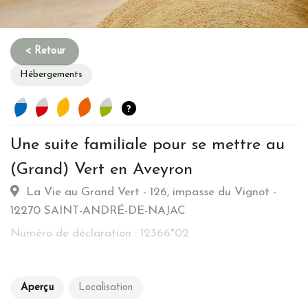
Hébergements
?
Une suite familiale pour se mettre au
Habitation
(Grand) Vert en Aveyron
La Vie au Grand Vert - 126, impasse du Vignot -
Type d’hebergement :
Traditionnelle: Colombages - Pierre
12270 SAINT-ANDRÉ-DE-NAJAC
de taille - Toit de chaume
Commune :
Lieu-dit
Numéro de déclaration : 12366*02
Emplacement :
Nature(parc
régional/national/Natura2000)
Aperçu
Localisation
Energie