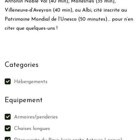
Antonin Noble Val (40 min), Monestiès (35 min),
Fibres - vêtements
Villeneuve-d’Aveyron (40 min), ou Albi, cité inscrite au
Poubelle à tri sélectif
Patrimoine Mondial de l’Unesco (50 minutes)… pour n’en
Engagement zéro déchets
citer que quelques-uns !
Compost-LombriCompostage-Digesteur
Recyclage ou dons
Action pour la faune et la flore
Categories
Paillage pour hibernation des hérissons
Points d’eaux
Hébergements
Plantes mellifères
Fleurs des champs
Equipement
Insectes Auxiliaires
Auxiliaires de tonte
Armoires/penderies
Préservation des toiles d’araignées
Haies diversifiées
Chaises longues
Jardin sauvage