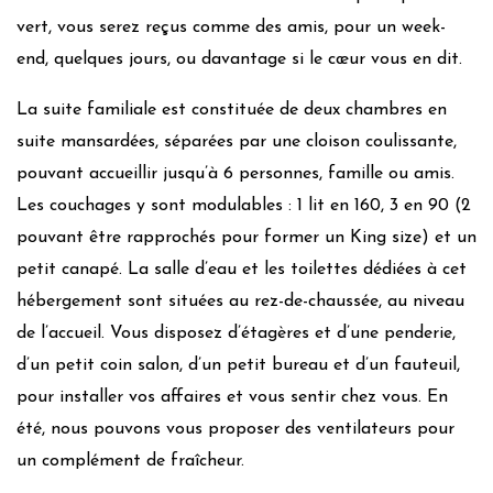
Produits locaux bio
vert, vous serez reçus comme des amis, pour un week-
Alimentation Vegan
end, quelques jours, ou davantage si le cœur vous en dit.
Alimentation végétarienne
La suite familiale est constituée de deux chambres en
Potager indépendant
suite mansardées, séparées par une cloison coulissante,
Achats en vrac
Utilisation de récipients réutilisables
pouvant accueillir jusqu’à 6 personnes, famille ou amis.
Bannissement des plastiques jetables
Les couchages y sont modulables : 1 lit en 160, 3 en 90 (2
Utilisation d’appareils A+++
pouvant être rapprochés pour former un King size) et un
Utilisation d’appareils reconditionnés
petit canapé. La salle d’eau et les toilettes dédiées à cet
Imprimante à cartouches reconditionnées/encres
hébergement sont situées au rez-de-chaussée, au niveau
végétales
de l’accueil. Vous disposez d’étagères et d’une penderie,
Impression recto-verso des brouillons
d’un petit coin salon, d’un petit bureau et d’un fauteuil,
WC secs / Eaux de pluie
pour installer vos affaires et vous sentir chez vous. En
Produits ménagers maison
été, nous pouvons vous proposer des ventilateurs pour
Navette entre la gare et l’hébergement
un complément de fraîcheur.
Gestion de la pollution lumineuse