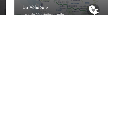
La Vélidéale
Lac de Vassivière - vélo