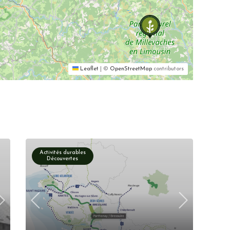
Leaflet
|
©
OpenStreetMap
contributors
Activités durables
Découvertes