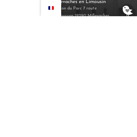
Millevaches en Limousin
Maison du Parc 7 route
d’Aubusson 19290 Millevaches
Activités durables
Découvertes
Haras national de
Pompadour
Haras national de Pompadour