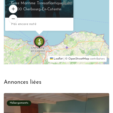
Gare Maritime Transatlantique
50100 Cherbourg-En-Cotentin
Pas encore noté
Leaflet
|
©
OpenStreetMap
contributors
Annonces liées
Hébergements