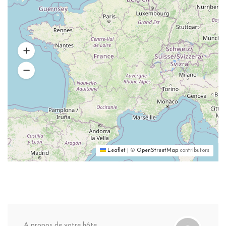
Leaflet
|
©
OpenStreetMap
contributors
A propos de votre hôte,