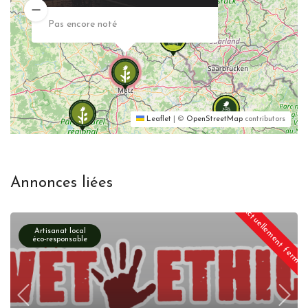
Pas encore noté
Leaflet
|
©
OpenStreetMap
contributors
Annonces liées
Actuellement fermé
Artisanat local
éco-responsable