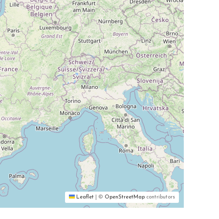
Leaflet
|
©
OpenStreetMap
contributors