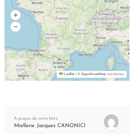
Leaflet
|
©
OpenStreetMap
contributors
A propos de votre hôte,
Miellerie Jacques CANONICI