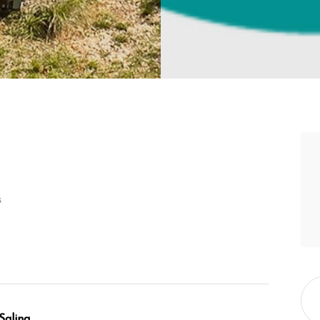
s
Salina