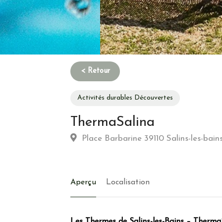
Activités durables Découvertes
ThermaSalina
Place Barbarine 39110 Salins-les-bain
Aperçu
Localisation
Les Thermes de Salins-les-Bains – Therma