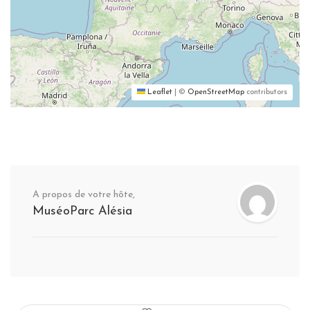
Leaflet
|
©
OpenStreetMap
contributors
A propos de votre hôte,
MuséoParc Alésia