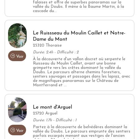
falaises et offre de superbes panoramas sur la
vallée du Doubs. Il mène à la Baume Martin, à la
cascade du...
Le Ruissseau du Moulin Caillet et Notre-
Dame du Mont
25320 Thoraise
Durée: 2.4h - Difficulté : 2
Voir
À la découverte d'un vallon discret où serpente le
Ruisseau du Moulin Caillet, avant une bonne
grimpette vers les crêtes dominant la vallée du
Doubs. Le parcours alterne chemins forestiers,
sentiers sauvages et passages dans les lapiaz, avec
de magnifiques panoramas sur le Château de
Montferrand et ...
Le mont d'Arguel
25720 Arguel
Durée: 1.7h - Difficulté : 1
Partez à la découverte de belvédères dominant la
Voir
vallée du Doubs. Le parcours emprunte des sentiers
parfois escarpés menant aux vestiges de l'ancien