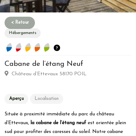
Hébergements
?
Cabane de l’étang Neuf
Habitation
Château d’Ettevaux 58170 POIL
Type d’hebergement :
Atypique: Cabane - Roulotte -
Grotte-etc…
Aperçu
Localisation
Commune :
Lieu-isolé
Emplacement :
Parc urbain-Bord de fleuve/rivière intra
Située à proximité immédiate du parc du château
urbaine
d’Ettevaux,
la cabane de l’étang neuf
est orientée plein
sud pour profiter des caresses du soleil. Notre cabane
Energie