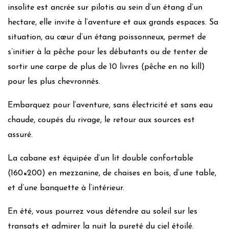
insolite est ancrée sur pilotis au sein d’un étang d’un
Puit de lumière
hectare, elle invite à l’aventure et aux grands espaces. Sa
Matériaux de construction locaux
situation, au cœur d’un étang poissonneux, permet de
Isolants bio sourcés
s’initier à la pêche pour les débutants ou de tenter de
Peintures et enduits naturels
sortir une carpe de plus de 10 livres (pêche en no kill)
Jardin à impact environnemental positif
pour les plus chevronnés.
Chauffage :
Absence de nécessité de chauffage et de
clim
Embarquez pour l’aventure, sans électricité et sans eau
Isolation :
Absence d’isolation
chaude, coupés du rivage, le retour aux sources est
Gestion quotidienne
assuré.
Utilisation produits bio
La cabane est équipée d’un lit double confortable
Produits locaux
(160×200) en mezzanine, de chaises en bois, d’une table,
Produits locaux bio
et d’une banquette à l’intérieur.
Alimentation Vegan
En été, vous pourrez vous détendre au soleil sur les
Alimentation végétarienne
transats et admirer la nuit la pureté du ciel étoilé.
WC secs / Eaux de pluie