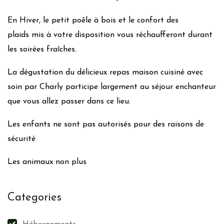
Hébergement accessible sans voiture
En Hiver, le petit poêle à bois et le confort des
Linge maison éco-responsable
plaids mis à votre disposition vous réchaufferont durant
Literie éco-responsable
les soirées fraîches.
Peinture/revêtement muraux/sols labellisés bio
Mobilier durable/local
La dégustation du délicieux repas maison cuisiné avec
Actions éco-responsables pour le transport du personnel
soin par Charly participe largement au séjour enchanteur
Gestion des déchets
que vous allez passer dans ce lieu.
Tri papier
Les enfants ne sont pas autorisés pour des raisons de
Verre
sécurité
Métaux
Les animaux non plus
Plastiques
Bouchons
Bois
Categories
Engagement zéro déchets
Recyclage ou dons