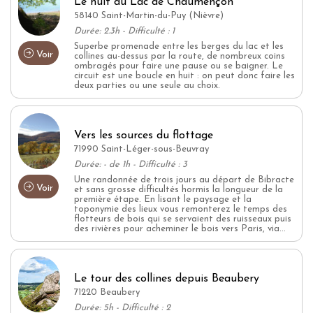
Le huit du Lac de Chaumençon
58140 Saint-Martin-du-Puy (Nièvre)
Durée: 2.3h - Difficulté : 1
Superbe promenade entre les berges du lac et les
Voir
collines au-dessus par la route, de nombreux coins
ombragés pour faire une pause ou se baigner. Le
circuit est une boucle en huit : on peut donc faire les
deux parties ou une seule au choix.
Vers les sources du flottage
71990 Saint-Léger-sous-Beuvray
Durée: - de 1h - Difficulté : 3
Une randonnée de trois jours au départ de Bibracte
Voir
et sans grosse difficultés hormis la longueur de la
première étape. En lisant le paysage et la
toponymie des lieux vous remonterez le temps des
flotteurs de bois qui se servaient des ruisseaux puis
des rivières pour acheminer le bois vers Paris, via...
Le tour des collines depuis Beaubery
71220 Beaubery
Durée: 5h - Difficulté : 2