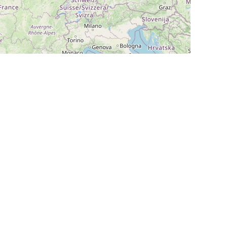
Leaflet
|
©
OpenStreetMap
contributors
Nos