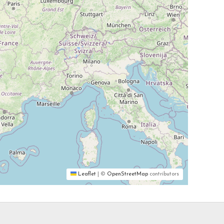
Leaflet
|
©
OpenStreetMap
contributors