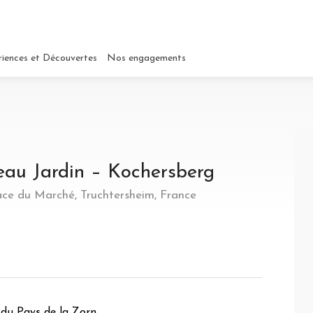
riences et Découvertes
Nos engagements
eau Jardin – Kochersberg
lace du Marché, Truchtersheim, France
 du Pays de la Zorn