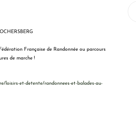
KOCHERSBERG
a Fédération Française de Randonnée ou parcours
ures de marche !
ire/loisirs-et-detente/randonnees-et-balades-au-