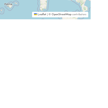
Leaflet
|
©
OpenStreetMap
contributors
Nos
ntes
Nos