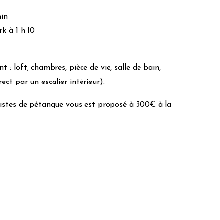
 retours des visiteurs
x
min
k à 1 h 10
t : loft, chambres, pièce de vie, salle de bain,
irect par un escalier intérieur).
 pistes de pétanque vous est proposé à 300€ à la