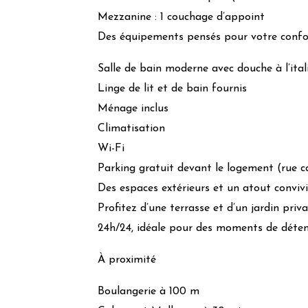
Douchette/Mousseur d’économie d’eau
Mezzanine : 1 couchage d’appoint
Mobilier durable/local
Des équipements pensés pour votre confo
Gestion des déchets
Salle de bain moderne avec douche à l’ital
Tri papier
Linge de lit et de bain fournis
Verre
Ménage inclus
Plastiques
Climatisation
Wi-Fi
Action pour la faune et 
Parking gratuit devant le logement (rue c
Nichoirs LPO
Des espaces extérieurs et un atout convivi
Haies diversifiées
Profitez d’une terrasse et d’un jardin privat
Jardin sauvage
24h/24, idéale pour des moments de détent
Valorisation des producteurs locaux, de l’ar
Valorisation du patrimoine local et culturel
À proximité
Boulangerie à 100 m
Les notes (niveaux des feuilles) sont calculées en fo