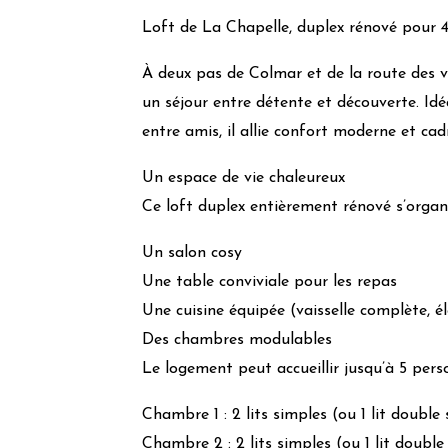
Eau chaude solaire
Loft de La Chapelle, duplex rénové pour 
Panneaux photovoltaïques
Puit de lumière
À deux pas de Colmar et de la route des vi
Effet de masse
un séjour entre détente et découverte. Id
Matériaux de construction locaux
entre amis, il allie confort moderne et cad
Utilisation de lampes à économie d’énergie
Chauffage :
Granulés-PAC
Un espace de vie chaleureux
Isolation :
Norme RT 2012 ou BBC
Ce loft duplex entièrement rénové s’organi
Gestion quotidienne
Un salon cosy
Une table conviviale pour les repas
Utilisation produits bio
Une cuisine équipée (vaisselle complète, 
Produits locaux bio
Des chambres modulables
Utilisation d’appareils A+++
Le logement peut accueillir jusqu’à 5 pers
Station de charge véhicules électriques
Système de prêt/location de vélo
Chambre 1 : 2 lits simples (ou 1 lit doubl
Boite à livres
Chambre 2 : 2 lits simples (ou 1 lit doubl