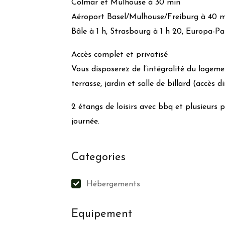
Colmar et Mulhouse à 30 min
de Grintoura en prenant en compte, entre autres, les
Aéroport Basel/Mulhouse/Freiburg à 40 
Bâle à 1 h, Strasbourg à 1 h 20, Europa-Par
Accès complet et privatisé
Vous disposerez de l’intégralité du logemen
terrasse, jardin et salle de billard (accès d
2 étangs de loisirs avec bbq et plusieurs
journée.
Categories
Hébergements
Equipement