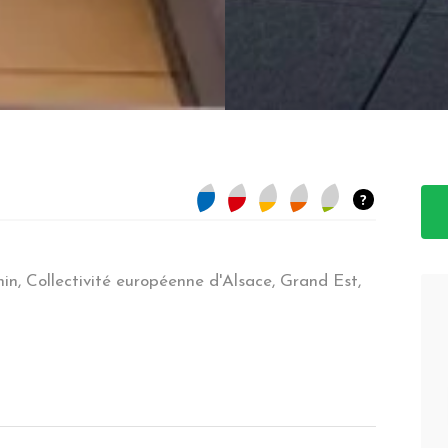
?
n, Collectivité européenne d'Alsace, Grand Est,
 Architecture novatrice - Villa contemporaine
onal/Natura2000)