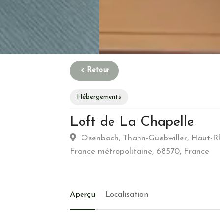
Hébergements
Loft de La Chapelle
Habitation
Osenbach, Thann-Guebwiller, Haut-Rhi
France métropolitaine, 68570, France
Type d’hebergement :
Moderne / Futuriste:
Commune :
Village
Emplacement :
Nature(parc régional/nati
Aperçu
Localisation
Energie