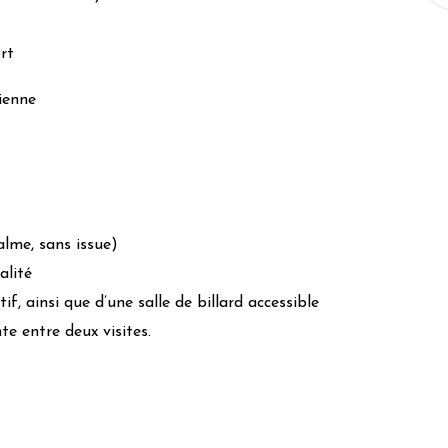
rt
ienne
la flore
alme, sans issue)
alité
if, ainsi que d’une salle de billard accessible
e entre deux visites.
tisanat et des associations locales
nction des déclarations des propriétaires et modérées par l’équipe