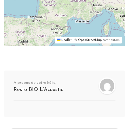
Leaflet
|
©
OpenStreetMap
contributors
A propos de votre hôte,
Resto BIO L’Acoustic