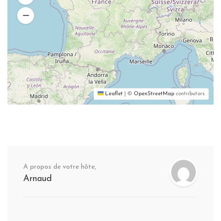
Leaflet
|
©
OpenStreetMap
contributors
A propos de votre hôte,
Arnaud