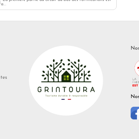
a...
Nos
ntes
Nos