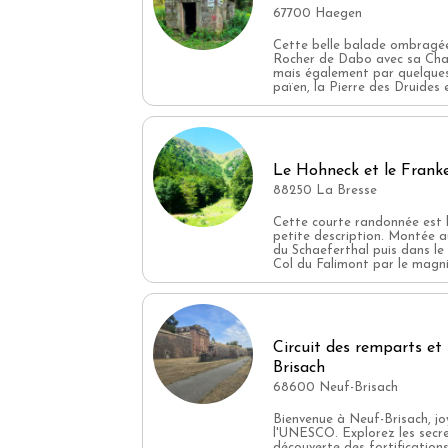
67700 Haegen
Cette belle balade ombragée o
Rocher de Dabo avec sa Chap
mais également par quelques
païen, la Pierre des Druides e
Le Hohneck et le Frank
88250 La Bresse
Cette courte randonnée est l
petite description. Montée a
du Schaeferthal puis dans le
Col du Falimont par le magnif
Circuit des remparts et 
Brisach
68600 Neuf-Brisach
Bienvenue à Neuf-Brisach, joy
l'UNESCO. Explorez les secre
découverte des fortifications