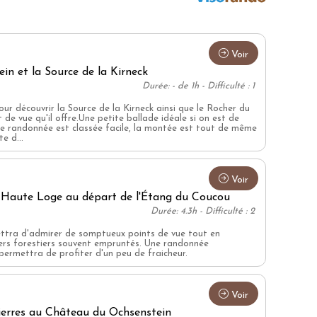
Voir
in et la Source de la Kirneck
Durée: - de 1h - Difficulté : 1
pour découvrir la Source de la Kirneck ainsi que le Rocher du
 de vue qu'il offre.Une petite ballade idéale si on est de
te randonnée est classée facile, la montée est tout de même
e d...
Voir
 Haute Loge au départ de l'Étang du Coucou
Durée: 4.3h - Difficulté : 2
tra d'admirer de somptueux points de vue tout en
iers forestiers souvent empruntés. Une randonnée
permettra de profiter d'un peu de fraicheur.
Voir
ierres au Château du Ochsenstein