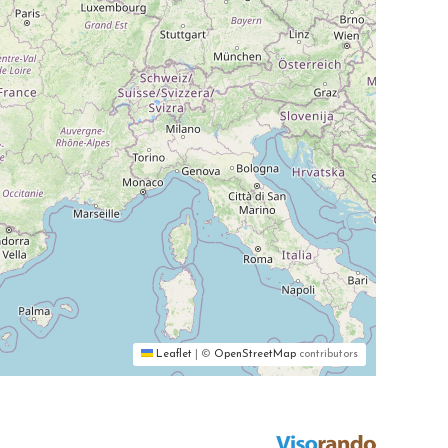
Leaflet
|
©
OpenStreetMap
contributors