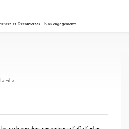
riences et Découvertes
Nos engagements
W
a-ville
un havre de paix dans une ambiance Kaffe Kuchen.