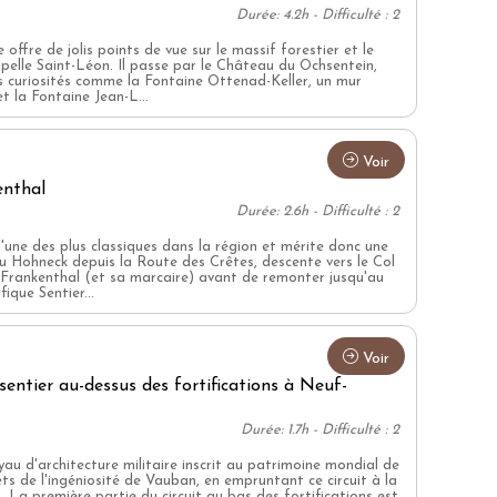
Durée: 4.2h - Difficulté : 2
ffre de jolis points de vue sur le massif forestier et le
elle Saint-Léon. Il passe par le Château du Ochsentein,
 curiosités comme la Fontaine Ottenad-Keller, un mur
t la Fontaine Jean-L...
Voir
enthal
Durée: 2.6h - Difficulté : 2
'une des plus classiques dans la région et mérite donc une
u Hohneck depuis la Route des Crêtes, descente vers le Col
 Frankenthal (et sa marcaire) avant de remonter jusqu'au
ique Sentier...
Voir
sentier au-dessus des fortifications à Neuf-
Durée: 1.7h - Difficulté : 2
au d'architecture militaire inscrit au patrimoine mondial de
ts de l'ingéniosité de Vauban, en empruntant ce circuit à la
. La première partie du circuit au bas des fortifications est