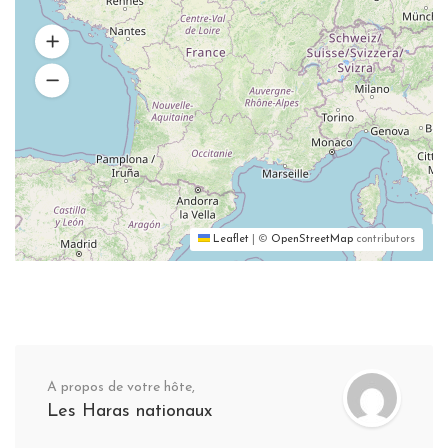
Leaflet
|
©
OpenStreetMap
contributors
A propos de votre hôte,
Les Haras nationaux