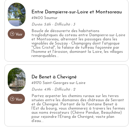
Entre Dampierre-sur-Loire et Montsoreau
49400 Saumur
Durée: 5.6h - Difficulté : 3
Boucle de découverte des habitations
Voir
troglodytiques du coteau entre Dampierre-sur-Loire
et Montsoreau, alternant les passages dans les
vignobles de Souzay - Champigny dont l'atypique
"Clos Cristal", la falaise de tuffeau façonnée par
l'homme et l'érosion, dominant la Loire, les villages
remarquables...
De Benet à Chevigné
49170 Saint-Georges-sur-Loire
Durée: 4.9h - Difficulté : 2
Partez arpenter les chemins ruraux sur les terres
Voir
situées entre les domaines des châteaux de Serrant
et de Chevigné. Partant de la Fontaine Benet à
l’Est du bourg, vous cheminerez à travers les fermes
aux noms évocateurs (Chèvre Pendue, Beauchêne)
pour rejoindre l’Étang de Chevigné, vaste plan
d’eau...