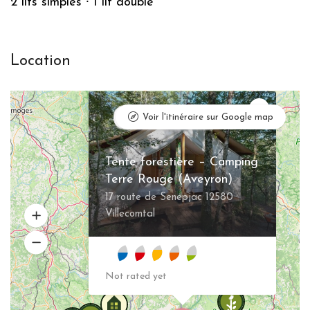
2 lits simples
⸱
1 lit double
Valorisation des producteurs locaux, de l’artisanat et des
associations locales
Valorisation du patrimoine local et culturel
Location
Les notes (niveaux des feuilles) sont calculées en fonction des
déclarations des propriétaires et modérées par l’équipe de Grintoura
×
en prenant en compte, entre autres, les retours des visiteurs
Update
Voir l'itinéraire sur Google map
x
Tente forestière – Camping
Terre Rouge (Aveyron)
17 route de Senepjac 12580
Villecomtal
Not rated yet