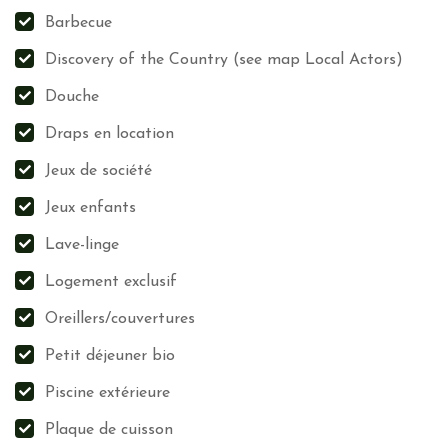
Utilisation d’appareils reconditionnés
Barbecue
Impression recto-verso des brouillons
Discovery of the Country (see map Local Actors)
Déplacements préférentiels à pieds ou à vélo
Douche
Boite à livres
Gestion de la pollution lumineuse
Draps en location
Produits d’hygiène éco-responsables
Jeux de société
Douchette/Mousseur d’économie d’eau
Jeux enfants
Mobilier durable/local
Piscine couverte anti-évaporation
Lave-linge
Waste management
Logement exclusif
Oreillers/couvertures
Tri papier
Verre
Petit déjeuner bio
Métaux
Piscine extérieure
Bois
Plaque de cuisson
Piles