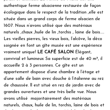
Matériaux de construction locaux
authentique ferme alsacienne restaurée de façon
Isolants bio sourcés
écologique dans le respect de la tradition ,elle est
Peintures et enduits naturels
située dans un grand corps de ferme alsacien de
Chauffage :
Fuel / électricité
1607. Nous n’avons utilisé que des matériaux
Isolation :
Norme Maison passive
naturels ,chaux ,huile de lin ,torchis , laine de bois…..
Daily management
Les vieilles pierres, les vieux bois, l’alcôve, la déco
soignée en font un gîte musée est une expérience
Produits locaux bio
vraiment unique!
LE CAFÉ SALON
Élégant,
Potager indépendant
convivial et lumineux Sa superficie est de 40 m², il
Douchette/Mousseur d’économie d’eau
accueille 2 à 3 personnes. Ce gîte est un
appartement dispose d’une chambre à l’étage et
Waste management
d’une salle de bain avec douche à l’italienne au rez
Tri papier
de chaussée. ll est situé en rez de jardin avec de
Verre
grandes ouvertures et une très belle vue. Nous
Plastiques
avons utilisé majoritairement des matériaux
naturels, chaux, huile de lin, torchis, laine de bois et
Action for fauna and flora