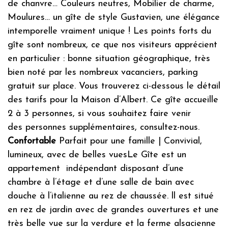
de chanvre… Couleurs neutres, Mobilier de charme,
Moulures… un gîte de style Gustavien, une élégance
Plantes mellifères
intemporelle vraiment unique ! Les points forts du
Haies diversifiées
gîte sont nombreux, ce que nos visiteurs apprécient
Herbes folles
en particulier : bonne situation géographique, très
Valorisation des producteurs locaux, de l’artisanat et des
bien noté par les nombreux vacanciers, parking
associations locales
gratuit sur place. Vous trouverez ci-dessous le détail
Valorisation du patrimoine local et culturel
des tarifs pour la Maison d’Albert. Ce gîte accueille
2 à 3 personnes, si vous souhaitez faire venir
Les notes (niveaux des feuilles) sont calculées en fonction des
des personnes supplémentaires, consultez-nous.
déclarations des propriétaires et modérées par l’équipe de Grintoura
Confortable
Parfait pour une famille | Convivial,
en prenant en compte, entre autres, les retours des visiteurs
x
lumineux, avec de belles vuesLe Gîte est un
appartement indépendant disposant d’une
chambre à l’étage et d’une salle de bain avec
douche à l’italienne au rez de chaussée. ll est situé
en rez de jardin avec de grandes ouvertures et une
très belle vue sur la verdure et la ferme alsacienne