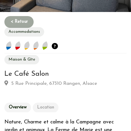
Accommodations
?
Maison & Gîte
Habitation
Le Café Salon
Type d’hebergement :
Traditionnelle: Colombages - Pierre
5 Rue Principale, 67310 Rangen, Alsace
de taille - Toit de chaume
Commune :
Village
Emplacement :
Campagne
Overview
Location
Energy
Nature, Charme et calme à la Campagne avec
jardin et animaux. La Ferme de Marie est une