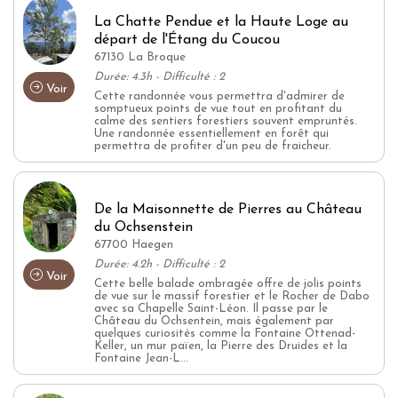
La Chatte Pendue et la Haute Loge au
départ de l'Étang du Coucou
67130 La Broque
Durée: 4.3h - Difficulté : 2
Voir
Cette randonnée vous permettra d'admirer de
somptueux points de vue tout en profitant du
calme des sentiers forestiers souvent empruntés.
Une randonnée essentiellement en forêt qui
permettra de profiter d'un peu de fraicheur.
De la Maisonnette de Pierres au Château
du Ochsenstein
67700 Haegen
Durée: 4.2h - Difficulté : 2
Voir
Cette belle balade ombragée offre de jolis points
de vue sur le massif forestier et le Rocher de Dabo
avec sa Chapelle Saint-Léon. Il passe par le
Château du Ochsentein, mais également par
quelques curiosités comme la Fontaine Ottenad-
Keller, un mur païen, la Pierre des Druides et la
Fontaine Jean-L...