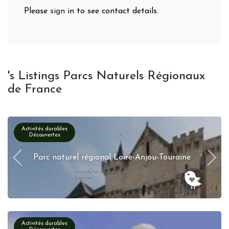
Please
sign
in to see contact details.
's Listings Parcs Naturels Régionaux
de France
Activités durables
Découvertes
Parc naturel régional Loire-Anjou-Touraine
Maison du Parc 15 Avenue de la Loire 49730
Montsoreau
Activités durables